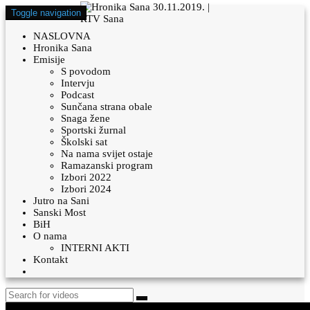
Toggle navigation
NASLOVNA
Hronika Sana
Emisije
S povodom
Intervju
Podcast
Sunčana strana obale
Snaga žene
Sportski žurnal
Školski sat
Na nama svijet ostaje
Ramazanski program
Izbori 2022
Izbori 2024
Jutro na Sani
Sanski Most
BiH
O nama
INTERNI AKTI
Kontakt