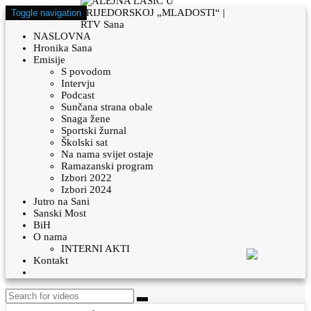
Toggle navigation
NASLOVNA
Hronika Sana
Emisije
S povodom
Intervju
Podcast
Sunčana strana obale
Snaga žene
Sportski žurnal
Školski sat
Na nama svijet ostaje
Ramazanski program
Izbori 2022
Izbori 2024
Jutro na Sani
Sanski Most
BiH
O nama
INTERNI AKTI
Kontakt