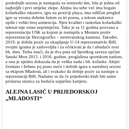
poslednjih sezona je nastupala za seniorski tim, bila je jedna od
najboljih i prvi strijelac ekipe. Alejna iza sebe već ima bogato
košarkaško iskustvo, igra na poziciji playa, ima odličan pregled
igre sa veoma dobrim šutom za tri poena, a tokom utakmice
upiše i veliki broj asistencija. Njen kvalitet i raskošan košarkaški
talenat nije ostao neprimjećen. Tako je sa 11 godina pozvana u
reprezentaciju USK sa kojom je nastupila u Mostaru protiv
reprezentacije Hercegoačko – neretvanskog kantona. Također,
2019. je dobila poziv za okupljanje U-14 reprezentativki BiH,
svojim igrama je zadovoljila i za očekivati je da i ubuduće nosi
bh. dres. Treba istaći, da je dva puta od Sportkog saveza općine
Sanski Most 2015. i 2016. godine. proglašena sportskom nadom,
a ona je ujedno dokazala da je velika nada i bh. košarke. Alejni
čestitato i želimo joj puno sreće i dobrih igara u narednoj sezoni
sa ekipom Mladosti, ali i svakako da dobije poziv za nastupe u
reprezetaciji BiH. Nadamo se da će prijedorski klub biti samo
prolazna stanica za buduću uspješnu karijeru.
ALEJNA LASIĆ U PRIJEDORSKOJ
„MLADOSTI“