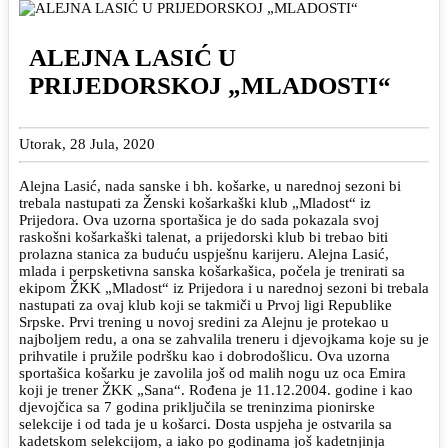
ALEJNA LASIĆ U
PRIJEDORSKOJ „MLADOSTI“
Utorak, 28 Jula, 2020
Alejna Lasić, nada sanske i bh. košarke, u narednoj sezoni bi
trebala nastupati za Ženski košarkaški klub „Mladost“ iz
Prijedora. Ova uzorna sportašica je do sada pokazala svoj
raskošni košarkaški talenat, a prijedorski klub bi trebao biti
prolazna stanica za buduću uspješnu karijeru. Alejna Lasić,
mlada i perpsketivna sanska košarkašica, počela je trenirati sa
ekipom ŽKK „Mladost“ iz Prijedora i u narednoj sezoni bi trebala
nastupati za ovaj klub koji se takmiči u Prvoj ligi Republike
Srpske. Prvi trening u novoj sredini za Alejnu je protekao u
najboljem redu, a ona se zahvalila treneru i djevojkama koje su je
prihvatile i pružile podršku kao i dobrodošlicu. Ova uzorna
sportašica košarku je zavolila još od malih nogu uz oca Emira
koji je trener ŽKK „Sana“. Rođena je 11.12.2004. godine i kao
djevojčica sa 7 godina priključila se treninzima pionirske
selekcije i od tada je u košarci. Dosta uspjeha je ostvarila sa
kadetskom selekcijom, a iako po godinama još kadetnjinja