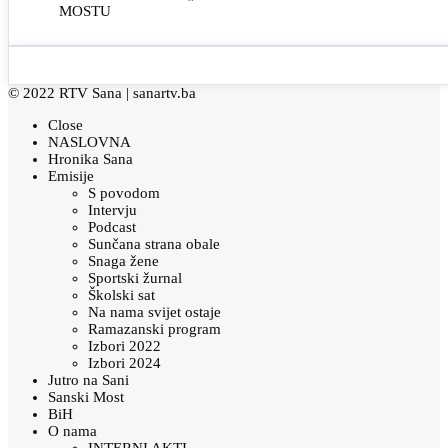
MOSTU
© 2022 RTV Sana |
sanartv.ba
Close
NASLOVNA
Hronika Sana
Emisije
S povodom
Intervju
Podcast
Sunčana strana obale
Snaga žene
Sportski žurnal
Školski sat
Na nama svijet ostaje
Ramazanski program
Izbori 2022
Izbori 2024
Jutro na Sani
Sanski Most
BiH
O nama
INTERNI AKTI