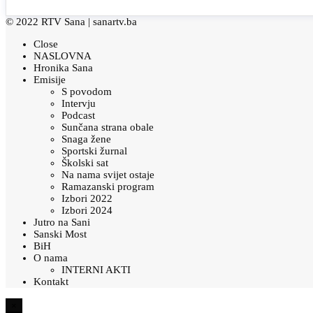
© 2022 RTV Sana |
sanartv.ba
Close
NASLOVNA
Hronika Sana
Emisije
S povodom
Intervju
Podcast
Sunčana strana obale
Snaga žene
Sportski žurnal
Školski sat
Na nama svijet ostaje
Ramazanski program
Izbori 2022
Izbori 2024
Jutro na Sani
Sanski Most
BiH
O nama
INTERNI AKTI
Kontakt
×