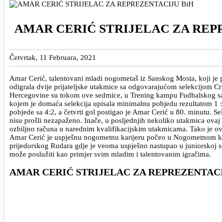
AMAR CERIĆ STRIJELAC ZA REP
Četvrtak, 11 Februara, 2021
Amar Cerić, talentovani mladi nogometaš iz Sanskog Mosta, koji je 
odigrala dvije prijateljske utakmice sa odgovarajućom selekcijom Crn
Hercegovine su tokom ove sedmice, u Trening kampu Fudbalskog savez
kojem je domaća selekcija upisala minimalnu pobjedu rezultatom 1 : 0
pobjede sa 4:2, a četvrti gol postigao je Amar Cerić u 80. minutu. S
nisu prošli nezapaženo. Inače, u posljednjih nekoliko utakmica ovaj
ozbiljno računa u narednim kvalifikacijskim utakmicama. Tako je ovaj
Amar Cerić je uspješnu nogometnu karijeru počeo u Nogometnom klub
prijedorskog Rudara gdje je veoma uspješno nastupao u juniorskoj s
može poslužiti kao primjer svim mladim i talentovanim igračima.
AMAR CERIĆ STRIJELAC ZA REPREZENTACI