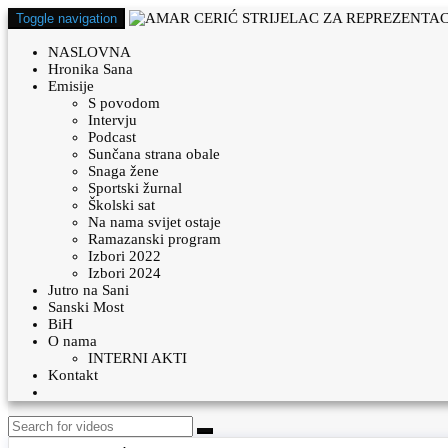
Toggle navigation
NASLOVNA
Hronika Sana
Emisije
S povodom
Intervju
Podcast
Sunčana strana obale
Snaga žene
Sportski žurnal
Školski sat
Na nama svijet ostaje
Ramazanski program
Izbori 2022
Izbori 2024
Jutro na Sani
Sanski Most
BiH
O nama
INTERNI AKTI
Kontakt