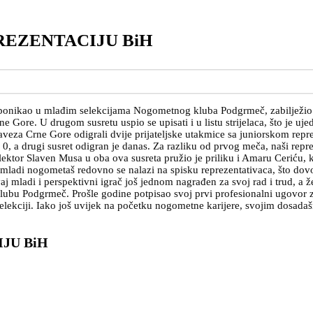
REZENTACIJU BiH
ponikao u mlađim selekcijama Nogometnog kluba Podgrmeč, zabilježio j
e Gore. U drugom susretu uspio se upisati i u listu strijelaca, što je u
a Crne Gore odigrali dvije prijateljske utakmice sa juniorskom reprez
, a drugi susret odigran je danas. Za razliku od prvog meča, naši reprez
elektor Slaven Musa u oba ova susreta pružio je priliku i Amaru Ceriću, 
 mladi nogometaš redovno se nalazi na spisku reprezentativaca, što dovo
 mladi i perspektivni igrač još jednom nagrađen za svoj rad i trud, a ž
u Podgrmeč. Prošle godine potpisao svoj prvi profesionalni ugovor za
elekciji. Iako još uvijek na početku nogometne karijere, svojim dosada
JU BiH