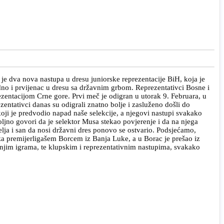
e dva nova nastupa u dresu juniorske reprezentacije BiH, koja je
jedno i prvijenac u dresu sa državnim grbom. Reprezentativci Bosne i
entacijom Crne gore. Prvi meč je odigran u utorak 9. Februara, u
entativci danas su odigrali znatno bolje i zasluženo došli do
koji je predvodio napad naše selekcije, a njegovi nastupi svakako
ljno govori da je selektor Musa stekao povjerenje i da na njega
elja i san da nosi državni dres ponovo se ostvario. Podsjećamo,
 premijerligašem Borcem iz Banja Luke, a u Borac je prešao iz
šnjim igrama, te klupskim i reprezentativnim nastupima, svakako