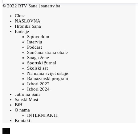
© 2022 RTV Sana |
sanartv.ba
Close
NASLOVNA
Hronika Sana
Emisije
S povodom
Intervju
Podcast
Sunčana strana obale
Snaga žene
Sportski žurnal
Školski sat
Na nama svijet ostaje
Ramazanski program
Izbori 2022
Izbori 2024
Jutro na Sani
Sanski Most
BiH
O nama
INTERNI AKTI
Kontakt
×