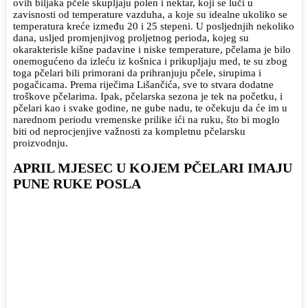
ovih biljaka pčele skupljaju polen i nektar, koji se luči u
zavisnosti od temperature vazduha, a koje su idealne ukoliko se
temperatura kreće između 20 i 25 stepeni. U posljednjih nekoliko
dana, usljed promjenjivog proljetnog perioda, kojeg su
okarakterisle kišne padavine i niske temperature, pčelama je bilo
onemogućeno da izleću iz košnica i prikupljaju med, te su zbog
toga pčelari bili primorani da prihranjuju pčele, sirupima i
pogačicama. Prema riječima Lišančića, sve to stvara dodatne
troškove pčelarima. Ipak, pčelarska sezona je tek na početku, i
pčelari kao i svake godine, ne gube nadu, te očekuju da će im u
narednom periodu vremenske prilike ići na ruku, što bi moglo
biti od neprocjenjive važnosti za kompletnu pčelarsku
proizvodnju.
APRIL MJESEC U KOJEM PČELARI IMAJU
PUNE RUKE POSLA