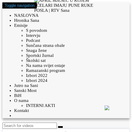
Toggle navigation
NASLOVNA
Hronika Sana
Emisije
S povodom
Intervju
Podcast
Sunčana strana obale
Snaga žene
Sportski žurnal
Školski sat
Na nama svijet ostaje
Ramazanski program
Izbori 2022
Izbori 2024
Jutro na Sani
Sanski Most
BiH
O nama
INTERNI AKTI
Kontakt