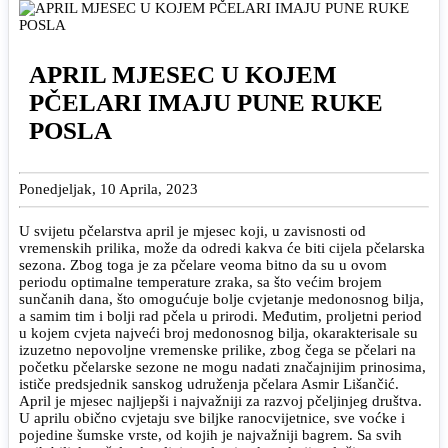
APRIL MJESEC U KOJEM
PČELARI IMAJU PUNE RUKE
POSLA
Ponedjeljak, 10 Aprila, 2023
U svijetu pčelarstva april je mjesec koji, u zavisnosti od
vremenskih prilika, može da odredi kakva će biti cijela pčelarska
sezona. Zbog toga je za pčelare veoma bitno da su u ovom
periodu optimalne temperature zraka, sa što većim brojem
sunčanih dana, što omogućuje bolje cvjetanje medonosnog bilja,
a samim tim i bolji rad pčela u prirodi. Međutim, proljetni period
u kojem cvjeta najveći broj medonosnog bilja, okarakterisale su
izuzetno nepovoljne vremenske prilike, zbog čega se pčelari na
početku pčelarske sezone ne mogu nadati značajnijim prinosima,
ističe predsjednik sanskog udruženja pčelara Asmir Lišančić.
April je mjesec najljepši i najvažniji za razvoj pčeljinjeg društva.
U aprilu obično cvjetaju sve biljke ranocvijetnice, sve voćke i
pojedine šumske vrste, od kojih je najvažniji bagrem. Sa svih