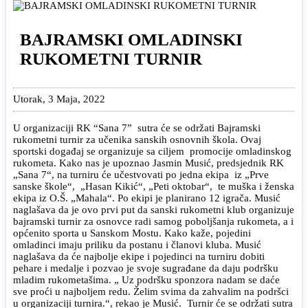
BAJRAMSKI OMLADINSKI
RUKOMETNI TURNIR
Utorak, 3 Maja, 2022
U organizaciji RK “Sana 7” sutra će se održati Bajramski
rukometni turnir za učenika sanskih osnovnih škola. Ovaj
sportski događaj se organizuje sa ciljem promocije omladinskog
rukometa. Kako nas je upoznao Jasmin Musić, predsjednik RK
„Sana 7“, na turniru će učestvovati po jedna ekipa iz „Prve
sanske škole“, „Hasan Kikić“, „Peti oktobar“, te muška i ženska
ekipa iz O.Š. „Mahala“. Po ekipi je planirano 12 igrača. Musić
naglašava da je ovo prvi put da sanski rukometni klub organizuje
bajramski turnir za osnovce radi samog poboljšanja rukometa, a i
općenito sporta u Sanskom Mostu. Kako kaže, pojedini
omladinci imaju priliku da postanu i članovi kluba. Musić
naglašava da će najbolje ekipe i pojedinci na turniru dobiti
pehare i medalje i pozvao je svoje sugrađane da daju podršku
mladim rukometašima. „ Uz podršku sponzora nadam se daće
sve proći u najboljem redu. Želim svima da zahvalim na podršci
u organizaciji turnira.“, rekao je Musić. Turnir će se održati sutra