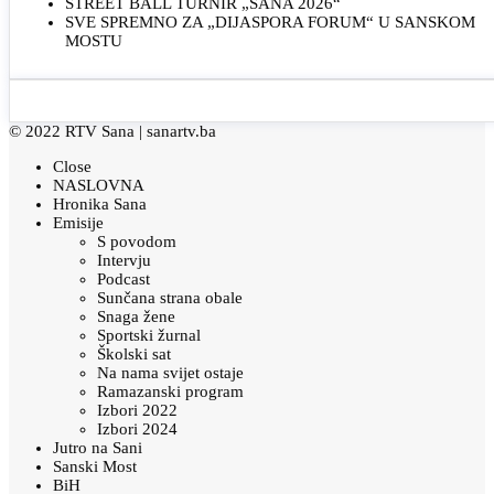
STREET BALL TURNIR „SANA 2026“
SVE SPREMNO ZA „DIJASPORA FORUM“ U SANSKOM
MOSTU
© 2022 RTV Sana |
sanartv.ba
Close
NASLOVNA
Hronika Sana
Emisije
S povodom
Intervju
Podcast
Sunčana strana obale
Snaga žene
Sportski žurnal
Školski sat
Na nama svijet ostaje
Ramazanski program
Izbori 2022
Izbori 2024
Jutro na Sani
Sanski Most
BiH