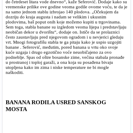
do četrdeset litara vode dnevno“, kaže Seferović. Dodaje kako su
vremenske prilike ove godine veoma godile ovome voću, te da je
na samo jednom stablu izbrojao 140 plodova. „Očekujem da
dozriju do kraja augusta i nadam se velikim i ukusnim
plodovima, baš poput onih koje možemo kupiti u trgovinama.
Sem toga, stabla banane su izgledom veoma lijepa i predstavljaju
neobičan dekor u dvorištu“, dodaje on. Ističe da se prolaznici
često zaustavljaju pred njegovom ogradom i u nevjerici gledaju
vrt. Mnogi fotografišu stabla te ga pitaju kako je uspio uzgojiti
banane . Seferović, međutim, pored banana u vrtu oko svoje
kuće uzgaja i drugo egzotično voće neuobičajeno za ovo
podneblje. Spas od oštre bosanske zime, većina stabala pronađe
u prostranoj i toploj garaži, a ona koja su posađena bivaju
utopljena kako im zima i niske temperature ne bi mogle
naškoditi.
BANANA RODILA USRED SANSKOG
MOSTA