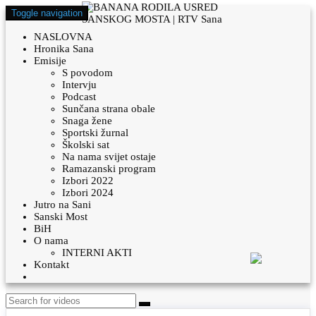
Toggle navigation
NASLOVNA
Hronika Sana
Emisije
S povodom
Intervju
Podcast
Sunčana strana obale
Snaga žene
Sportski žurnal
Školski sat
Na nama svijet ostaje
Ramazanski program
Izbori 2022
Izbori 2024
Jutro na Sani
Sanski Most
BiH
O nama
INTERNI AKTI
Kontakt