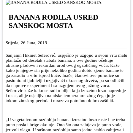
BANANA RODILA USRED
SANSKOG MOSTA
Srijeda, 26 Juna, 2019
Sanjanin Hikmet Seferović, uspješno je uzgojio u svom vrtu malu
plantažu od desetak stabala banana, a ove godine očekuje
ukusne plodove i rekordan urod ovog egzotičnog voća. Kaže
kako je njegov sin prije nekoliko godina dobio sjeme banane te
ga zasadio u vrtu ispred kuće. Inače, članovi ove porodice su
pasionirani ljubitelji i uzgajivači ukrasnog drveća, pa su odlučili
da naprave eksperiment i sa uzgojem ovog južnog voća.
Seferović kaže kako se radi o biljci koja izuzetno brzo napreduje
i raste, ali je osjetljiva na niske temperature zbog čega ju je
tokom zimskog perioda i mrazeva potrebno dobro zaštititi.
„U vegetativnom razdoblju banana izuzetno brzo raste i ne treba
puno posla i brige oko nje. Ono što ona zahtjeva je puno vode,
jer voli vlagu. U sušnom razdoblju samo jedno stablo zahtjeva i