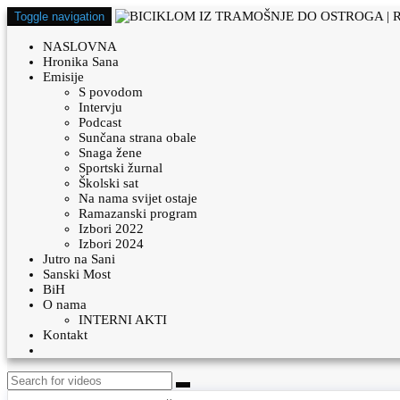
Toggle navigation
NASLOVNA
Hronika Sana
Emisije
S povodom
Intervju
Podcast
Sunčana strana obale
Snaga žene
Sportski žurnal
Školski sat
Na nama svijet ostaje
Ramazanski program
Izbori 2022
Izbori 2024
Jutro na Sani
Sanski Most
BiH
O nama
INTERNI AKTI
Kontakt