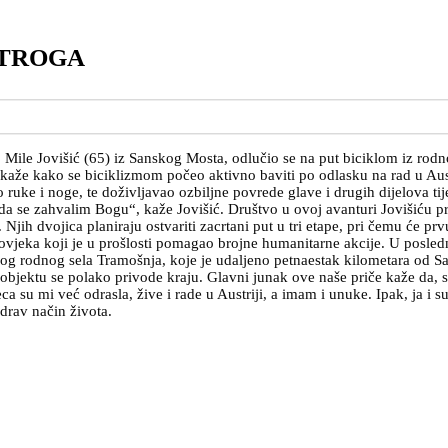
STROGA
 Mile Jovišić (65) iz Sanskog Mosta, odlučio se na put biciklom iz rod
ć kaže kako se biciklizmom počeo aktivno baviti po odlasku na rad u Aus
mio ruke i noge, te doživljavao ozbiljne povrede glave i drugih dijelova 
 se zahvalim Bogu“, kaže Jovišić. Društvo u ovoj avanturi Jovišiću prav
Njih dvojica planiraju ostvariti zacrtani put u tri etape, pri čemu će p
ovjeka koji je u prošlosti pomagao brojne humanitarne akcije. U posledn
g rodnog sela Tramošnja, koje je udaljeno petnaestak kilometara od Sans
bjektu se polako privode kraju. Glavni junak ove naše priče kaže da, s
a su mi već odrasla, žive i rade u Austriji, a imam i unuke. Ipak, ja i 
drav način života.