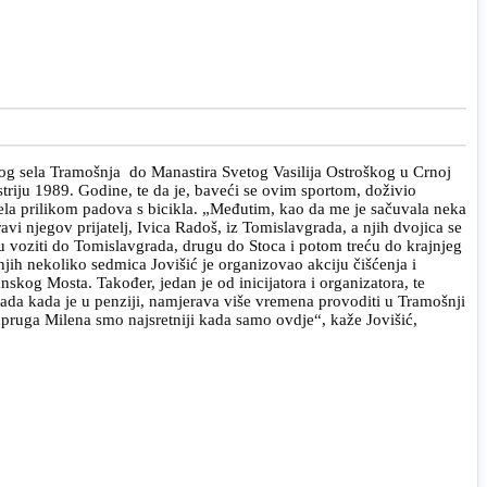
nog sela Tramošnja do Manastira Svetog Vasilija Ostroškog u Crnoj
triju 1989. Godine, te da je, baveći se ovim sportom, doživio
tijela prilikom padova s bicikla. „Međutim, kao da me je sačuvala neka
i njegov prijatelj, Ivica Radoš, iz Tomislavgrada, a njih dvojica se
rvu voziti do Tomislavgrada, drugu do Stoca i potom treću do krajnjeg
jih nekoliko sedmica Jovišić je organizovao akciju čišćenja i
kog Mosta. Također, jedan je od inicijatora i organizatora, te
ada kada je u penziji, namjerava više vremena provoditi u Tramošnji
supruga Milena smo najsretniji kada samo ovdje“, kaže Jovišić,