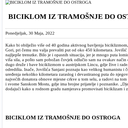
BICIKLOM IZ TRAMOŠNJE DO O
Ponedjeljak, 30 Maja, 2022
Kako bi obilježio više od 40 godina aktivnog bavljenja biciklizmom,
Gori, pri čemu mu valja prevaliti put od oko 450 kilometara. Joviši
najljepše trenutke. Bilo je i opasnih situacija, jer je mnogo puta lo
viša sila, a pošto sam pobožan čovjek odlučio sam na ovakav način da
dugo druže i bave biciklizmom u austrijskom Lincu, gdje žive i rade. 
odredišta. Inače, Jovišića Sanjani poznaju kao velikog humanistu i č
uređenja nekoliko kilometara zaraslog i devastiranog puta do njegovo
najvećih donatora obnove mjesne crkve u tom selu, a radovi na tom o
i svome Sanskom Mostu, gdje ima brojne prijatelje i poznanike. „Djec
dodajući kako u rodnom gradu namjerava promovisati biciklizam i z
BICIKLOM IZ TRAMOŠNJE DO OSTROGA