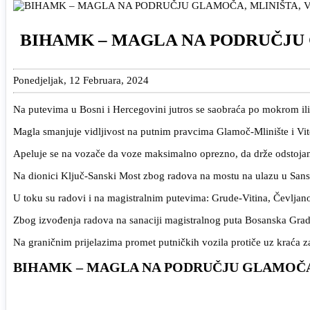
BIHAMK – MAGLA NA PODRUČJU 
Ponedjeljak, 12 Februara, 2024
Na putevima u Bosni i Hercegovini jutros se saobraća po mokrom ili
Magla smanjuje vidljivost na putnim pravcima Glamoč-Mlinište i Vi
Apeluje se na vozače da voze maksimalno oprezno, da drže odstojanj
Na dionici Ključ-Sanski Most zbog radova na mostu na ulazu u Sansk
U toku su radovi i na magistralnim putevima: Grude-Vitina, Čevljano
Zbog izvođenja radova na sanaciji magistralnog puta Bosanska Gradiš
Na graničnim prijelazima promet putničkih vozila protiče uz kraća
BIHAMK – MAGLA NA PODRUČJU GLAMOČA,