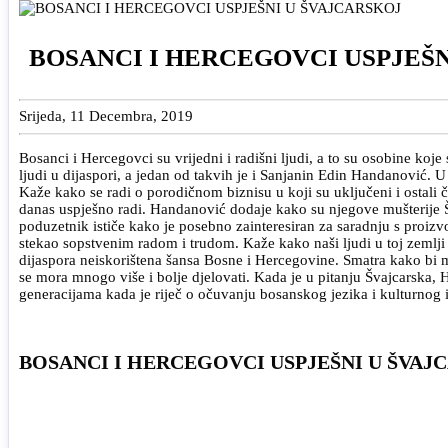
BOSANCI I HERCEGOVCI USPJEŠN
Srijeda, 11 Decembra, 2019
Bosanci i Hercegovci su vrijedni i radišni ljudi, a to su osobine ko
ljudi u dijaspori, a jedan od takvih je i Sanjanin Edin Handanović. 
Kaže kako se radi o porodičnom biznisu u koji su uključeni i ostali č
danas uspješno radi. Handanović dodaje kako su njegove mušterije Šv
poduzetnik ističe kako je posebno zainteresiran za saradnju s proizv
stekao sopstvenim radom i trudom. Kaže kako naši ljudi u toj zemlj
dijaspora neiskorištena šansa Bosne i Hercegovine. Smatra kako bi međ
se mora mnogo više i bolje djelovati. Kada je u pitanju Švajcarska
generacijama kada je riječ o očuvanju bosanskog jezika i kulturnog i
BOSANCI I HERCEGOVCI USPJEŠNI U ŠVAJ