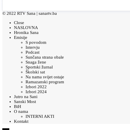
© 2022 RTV Sana |
sanartv.ba
Close
NASLOVNA
Hronika Sana
Emisije
S povodom
Intervju
Podcast
Sunčana strana obale
Snaga žene
Sportski žurnal
Školski sat
Na nama svijet ostaje
Ramazanski program
Izbori 2022
Izbori 2024
Jutro na Sani
Sanski Most
BiH
O nama
INTERNI AKTI
Kontakt