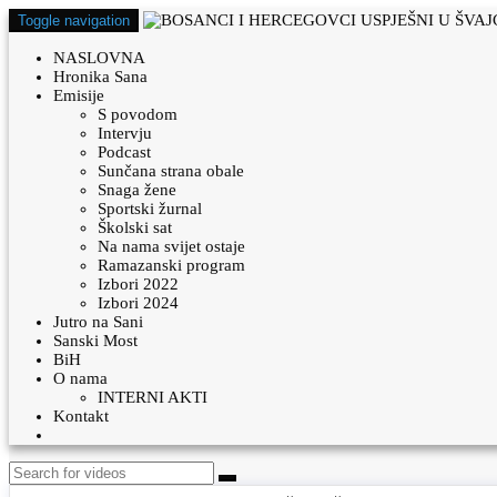
Toggle navigation
NASLOVNA
Hronika Sana
Emisije
S povodom
Intervju
Podcast
Sunčana strana obale
Snaga žene
Sportski žurnal
Školski sat
Na nama svijet ostaje
Ramazanski program
Izbori 2022
Izbori 2024
Jutro na Sani
Sanski Most
BiH
O nama
INTERNI AKTI
Kontakt