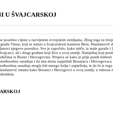
I U ŠVAJCARSKOJ
je se posebno cijene u razvijenim evropskim zemljama. Zbog toga su brojn
U gradu Vinau, koji se nalazi u švajcarskom kantonu Bern, Handanović da
lanovi njegove porodice. Sve je započelo, kako ističe, iz male garaže i l
ajcarci, ali i drugi građani koji žive u ovoj zemlji. Namještaj koji pr
ođačima iz Bosne i Hercegovine. Prisjeća se kako je prije punih tridese
i međusobno sarađuju i da ima dosta uspješnih Bosanaca i Hercegovaca u
usobna saradnja mogla biti mnogo bolja i uspješnija, te da bi iz toga mo
, Handanović smatra kako Bosanci i Hercegovci u ovoj zemlji, u odnosu
dentiteta.
CARSKOJ