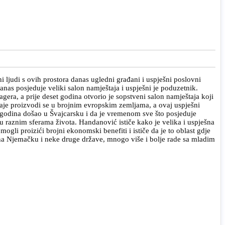
i ljudi s ovih prostora danas ugledni građani i uspješni poslovni
nas posjeduje veliki salon namještaja i uspješni je poduzetnik.
agera, a prije deset godina otvorio je sopstveni salon namještaja koji
odaje proizvodi se u brojnim evropskim zemljama, a ovaj uspješni
t godina došao u Švajcarsku i da je vremenom sve što posjeduje
 raznim sferama života. Handanović ističe kako je velika i uspješna
gli proizići brojni ekonomski benefiti i ističe da je to oblast gdje
 na Njemačku i neke druge države, mnogo više i bolje rade sa mladim