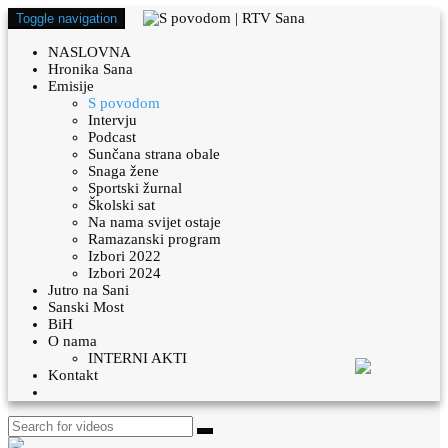
Toggle navigation
NASLOVNA
Hronika Sana
Emisije
S povodom
Intervju
Podcast
Sunčana strana obale
Snaga žene
Sportski žurnal
Školski sat
Na nama svijet ostaje
Ramazanski program
Izbori 2022
Izbori 2024
Jutro na Sani
Sanski Most
BiH
O nama
INTERNI AKTI
Kontakt