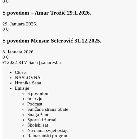
0
0
S povodom – Amar Trožić 29.1.2026.
29. Januara 2026.
0
0
S povodom Mensur Seferović 31.12.2025.
8. Januara 2026.
0
0
© 2022 RTV Sana |
sanartv.ba
Close
NASLOVNA
Hronika Sana
Emisije
S povodom
Intervju
Podcast
Sunčana strana obale
Snaga žene
Sportski žurnal
Školski sat
Na nama svijet ostaje
Ramazanski program