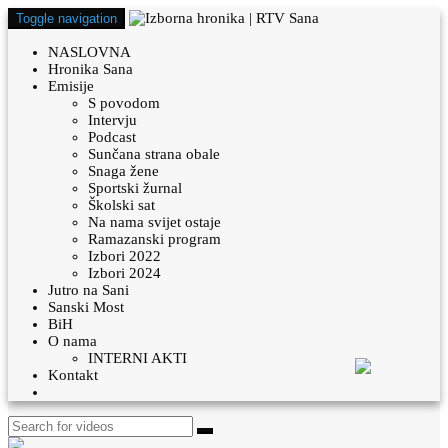
Toggle navigation
NASLOVNA
Hronika Sana
Emisije
S povodom
Intervju
Podcast
Sunčana strana obale
Snaga žene
Sportski žurnal
Školski sat
Na nama svijet ostaje
Ramazanski program
Izbori 2022
Izbori 2024
Jutro na Sani
Sanski Most
BiH
O nama
INTERNI AKTI
Kontakt