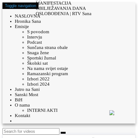
Toggle navigation
NASLOVNA
Hronika Sana
Emisije
S povodom
Intervju
Podcast
Sunčana strana obale
Snaga žene
Sportski žurnal
Školski sat
Na nama svijet ostaje
Ramazanski program
Izbori 2022
Izbori 2024
Jutro na Sani
Sanski Most
BiH
O nama
INTERNI AKTI
Kontakt