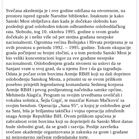
Svečana akedemija je i ove godine održana na otvorenom, na
prostoru ispred zgrade Narodne biblioteke. Istaknuto je kako
Sanski Most obilježava dan kada je dočekao slobodu kao
poslednji grad oslobođen tokom odbrambeno oslobodilačkog
rata. Slobodu, tog 10. oktobra 1995. godine u svom gradu
dočekalo je i nešto više od pet stotina građana nesrpske
nacionalnosti. Ogromna većina Bošnjaka i Hrvata protjerana je sa
ovih prostora u periodu 1992. – 1995. godine. Tokom okupacije
grada počinjeni su brojni zločini, a u tom periodu Sanski Most je
bio veliki koncentracioni logor za sve građane nesrpske
nacionalnosti. Oslobođenjem grada stvoreni su uslovi da se
Sanjani vrate u svoj grad, da u njemu žive i da ga izgrađuju.
Odata je počast svim borcima Armije RBiH koji su dali doprinos
oslobođenju Sanskog Mosta, a prisutni su se ovom prilikom
posebno prisjetili legendarnog komandanta Sedmog korpusa
Armije RBiH i prvog poslijeratnog načelnika sanske općine,
Mehmeda Alagića. Program su svojim izvedbama uveličali i
vokalna solistica, Šejla Grgić, te muzičar Kenan Mačković sa
svojim bendom. Operacija „Sana 95“, u kojoj je oslobođen grad
na Sani, bila je briljantna taktička i vojna operacija združenih
snaga Armije Republike BiH. Ovom prilikom upućena je
zahvalnost svim borcima koji su doprinijeli da Sanski Most danas
bude slobodni grad, da se gradi i razvija. Poslije završetka
svečane akademije organizovana je zakuska za goste i građane
uz neizostavno sječenje rođendanske torte.