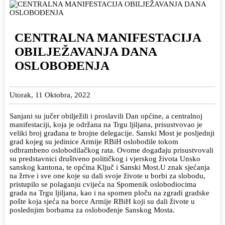
CENTRALNA MANIFESTACIJA
OBILJEŽAVANJA DANA
OSLOBOĐENJA
Utorak, 11 Oktobra, 2022
Sanjani su jučer obilježili i proslavili Dan općine, a centralnoj
manifestaciji, koja je održana na Trgu ljiljana, prisustvovao je
veliki broj građana te brojne delegacije. Sanski Most je posljednji
grad kojeg su jedinice Armije RBiH oslobodile tokom
odbrambeno oslobodilačkog rata. Ovome događaju prisustvovali
su predstavnici društveno političkog i vjerskog života Unsko
sanskog kantona, te općina Ključ i Sanski Most.U znak sjećanja
na žrtve i sve one koje su dali svoje živote u borbi za slobodu,
pristupilo se polaganju cvijeća na Spomenik oslobodiocima
grada na Trgu ljiljana, kao i na spomen ploču na zgradi gradske
pošte koja sjeća na borce Armije RBiH koji su dali živote u
poslednjim borbama za oslobođenje Sanskog Mosta.