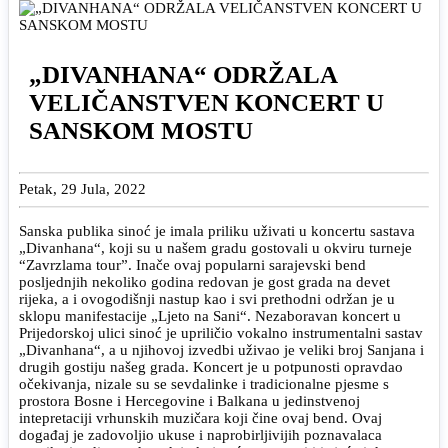
„DIVANHANA“ ODRŽALA
VELIČANSTVEN KONCERT U
SANSKOM MOSTU
Petak, 29 Jula, 2022
Sanska publika sinoć je imala priliku uživati u koncertu sastava
„Divanhana“, koji su u našem gradu gostovali u okviru turneje
“Zavrzlama tour”. Inače ovaj popularni sarajevski bend
posljednjih nekoliko godina redovan je gost grada na devet
rijeka, a i ovogodišnji nastup kao i svi prethodni održan je u
sklopu manifestacije „Ljeto na Sani“. Nezaboravan koncert u
Prijedorskoj ulici sinoć je upriličio vokalno instrumentalni sastav
„Divanhana“, a u njihovoj izvedbi uživao je veliki broj Sanjana i
drugih gostiju našeg grada. Koncert je u potpunosti opravdao
očekivanja, nizale su se sevdalinke i tradicionalne pjesme s
prostora Bosne i Hercegovine i Balkana u jedinstvenoj
intepretaciji vrhunskih muzičara koji čine ovaj bend. Ovaj
događaj je zadovoljio ukuse i naprobirljivijih poznavalaca