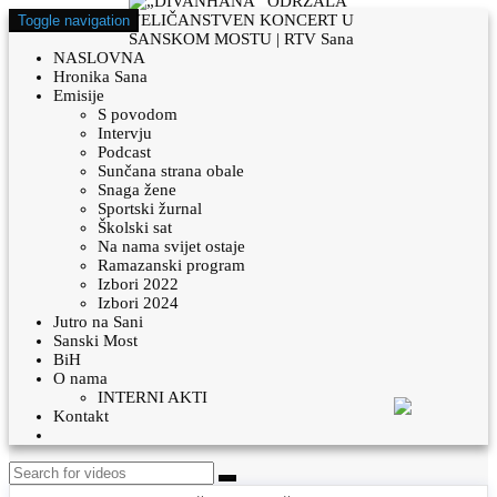
Toggle navigation
NASLOVNA
Hronika Sana
Emisije
S povodom
Intervju
Podcast
Sunčana strana obale
Snaga žene
Sportski žurnal
Školski sat
Na nama svijet ostaje
Ramazanski program
Izbori 2022
Izbori 2024
Jutro na Sani
Sanski Most
BiH
O nama
INTERNI AKTI
Kontakt