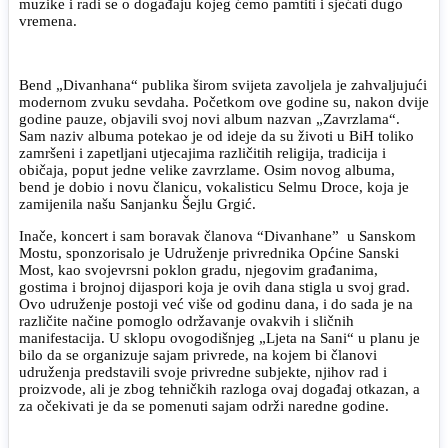
muzike i radi se o događaju kojeg ćemo pamtiti i sjećati dugo
vremena.
Bend „Divanhana“ publika širom svijeta zavoljela je zahvaljujući
modernom zvuku sevdaha. Početkom ove godine su, nakon dvije
godine pauze, objavili svoj novi album nazvan „Zavrzlama“.
Sam naziv albuma potekao je od ideje da su životi u BiH toliko
zamršeni i zapetljani utjecajima različitih religija, tradicija i
običaja, poput jedne velike zavrzlame. Osim novog albuma,
bend je dobio i novu članicu, vokalisticu Selmu Droce, koja je
zamijenila našu Sanjanku Šejlu Grgić.
Inače, koncert i sam boravak članova “Divanhane” u Sanskom
Mostu, sponzorisalo je Udruženje privrednika Općine Sanski
Most, kao svojevrsni poklon gradu, njegovim građanima,
gostima i brojnoj dijaspori koja je ovih dana stigla u svoj grad.
Ovo udruženje postoji već više od godinu dana, i do sada je na
različite načine pomoglo održavanje ovakvih i sličnih
manifestacija. U sklopu ovogodišnjeg „Ljeta na Sani“ u planu je
bilo da se organizuje sajam privrede, na kojem bi članovi
udruženja predstavili svoje privredne subjekte, njihov rad i
proizvode, ali je zbog tehničkih razloga ovaj događaj otkazan, a
za očekivati je da se pomenuti sajam održi naredne godine.