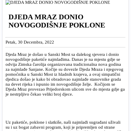
DJEDA MRAZ DONIO
NOVOGODIŠNJE POKLONE
Petak, 30 Decembra, 2022
Djeda Mraz je došao u Sanski Most sa dalekog sjevera i donio
novogodišnje paketiće najmlađima. Danas je na mjestu gdje se
odvija Zimska čarolija organizovana tradicionalna nova godina
za najmlađe Sanjane. Kočije su dovezle Djeda Mraza i njegovog
pomoćnika u Sanski Most iz hladnih krajeva, a ovaj simpatični
djedica došao je kako bi obradovao najmlađe stanovnike grada
na devet rijeka i ispunio im novogodišnje želje. Kočijom se
Djeda Mraz provezao Prijedorskom ulicom sve do mjesta gdje ga
je nestrpljivo čekao veliki broj djece.
Uz paketiće, poklone i slatkiše, naši najmlađi sugrađani uživali
su i uz bogat zabavni program, koji je pripremljen od strane