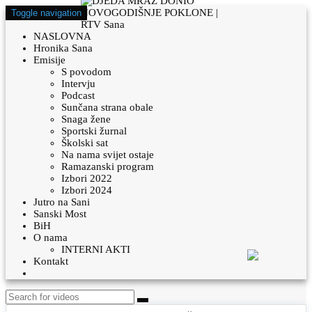
Toggle navigation
NASLOVNA
Hronika Sana
Emisije
S povodom
Intervju
Podcast
Sunčana strana obale
Snaga žene
Sportski žurnal
Školski sat
Na nama svijet ostaje
Ramazanski program
Izbori 2022
Izbori 2024
Jutro na Sani
Sanski Most
BiH
O nama
INTERNI AKTI
Kontakt