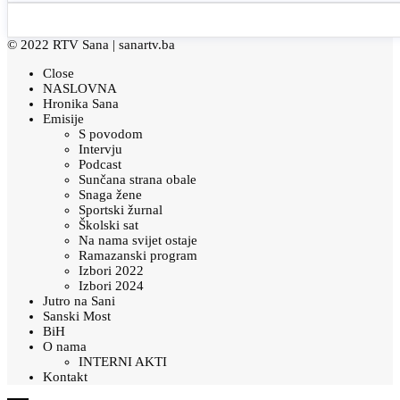
© 2022 RTV Sana |
sanartv.ba
Close
NASLOVNA
Hronika Sana
Emisije
S povodom
Intervju
Podcast
Sunčana strana obale
Snaga žene
Sportski žurnal
Školski sat
Na nama svijet ostaje
Ramazanski program
Izbori 2022
Izbori 2024
Jutro na Sani
Sanski Most
BiH
O nama
INTERNI AKTI
Kontakt