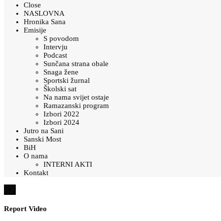
Close
NASLOVNA
Hronika Sana
Emisije
S povodom
Intervju
Podcast
Sunčana strana obale
Snaga žene
Sportski žurnal
Školski sat
Na nama svijet ostaje
Ramazanski program
Izbori 2022
Izbori 2024
Jutro na Sani
Sanski Most
BiH
O nama
INTERNI AKTI
Kontakt
×
Report Video