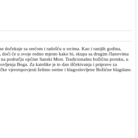
i se dočekuje sa srećom i radošću u srcima. Kao i ranijih godina,
ji, doći će u svoje rodno mjesto kako bi, skupa sa drugim članovima
aze na području općine Sanski Most. Tradicionalnu božićnu poruku, u
ovljenja Boga. Za katolike je to dan iščekivanja i priprave za
ičke vjeroispovjesti želimo sretne i blagoslovljene Božićne blagdane.