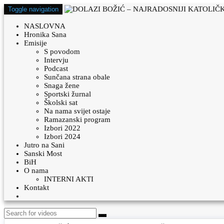
Toggle navigation
NASLOVNA
Hronika Sana
Emisije
S povodom
Intervju
Podcast
Sunčana strana obale
Snaga žene
Sportski žurnal
Školski sat
Na nama svijet ostaje
Ramazanski program
Izbori 2022
Izbori 2024
Jutro na Sani
Sanski Most
BiH
O nama
INTERNI AKTI
Kontakt