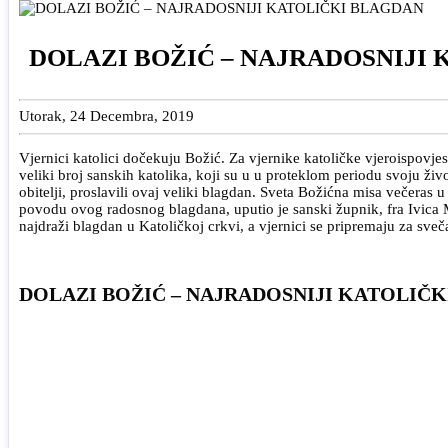
DOLAZI BOŽIĆ – NAJRADOSNIJI
Utorak, 24 Decembra, 2019
Vjernici katolici dočekuju Božić. Za vjernike katoličke vjeroispovjest
veliki broj sanskih katolika, koji su u u proteklom periodu svoju ži
obitelji, proslavili ovaj veliki blagdan. Sveta Božićna misa večera
povodu ovog radosnog blagdana, uputio je sanski župnik, fra Ivica Mat
najdraži blagdan u Katoličkoj crkvi, a vjernici se pripremaju za sve
DOLAZI BOŽIĆ – NAJRADOSNIJI KATOLIČ