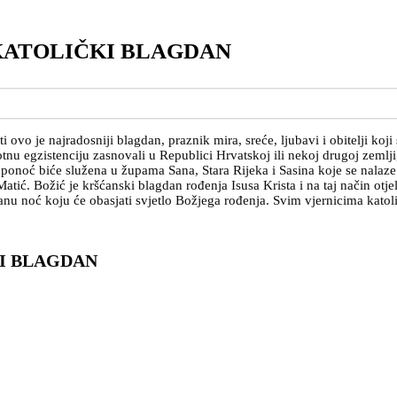
 KATOLIČKI BLAGDAN
i ovo je najradosniji blagdan, praznik mira, sreće, ljubavi i obitelji koj
votnu egzistenciju zasnovali u Republici Hrvatskoj ili nekoj drugoj zeml
s u ponoć biće služena u župama Sana, Stara Rijeka i Sasina koje se nal
ić. Božić je kršćanski blagdan rođenja Isusa Krista i na taj način otjel
čanu noć koju će obasjati svjetlo Božjega rođenja. Svim vjernicima katol
KI BLAGDAN