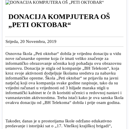
DONACIJA KOMPJUTERA OŠ
„PETI OKTOBAR“
Srijeda, 20 Novembra, 2019
Osnovna škola „Peti oktobar“ dobila je vrijednu donaciju u vidu
nove računarske opreme koja će imati veliko značenje za
informatičko obrazovanje učenika koji pohađaju ovu obrazovnu
ustanovu. Donacija je stigla od kompanije „BH Telekom“, koja
kroz svoje aktivnosti dodjeljuje školama sredstva za nabavku
informatičke opreme. Škola „Peti oktobar“ se prijavila na javni
natječaj koji ova kompanija svake godine raspisuje, tako da su
vrijedni računari u vrijednosti od 3 hiljade maraka stigli u
informatički kabinet te će ih koristiti učenici u redovnoj nastavi i
vannastavnim aktivnostima. Treba istaći kako je ova sanska škola
ovakvu donaciju od „BH Telekoma“ dobila i prije osam godina.
Također, danas je u prostorijama škole održano edukativno
predavanje i istorijski sat o „17. Viteškoj krajiškoj brigadi“,