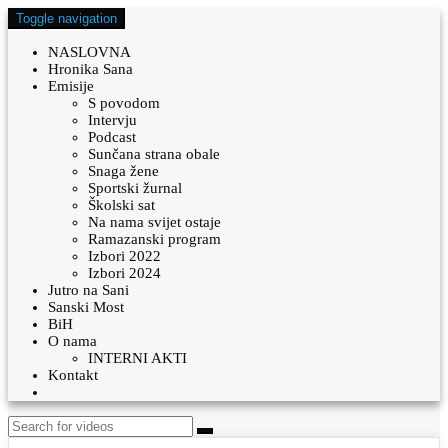
Toggle navigation
NASLOVNA
Hronika Sana
Emisije
S povodom
Intervju
Podcast
Sunčana strana obale
Snaga žene
Sportski žurnal
Školski sat
Na nama svijet ostaje
Ramazanski program
Izbori 2022
Izbori 2024
Jutro na Sani
Sanski Most
BiH
O nama
INTERNI AKTI
Kontakt