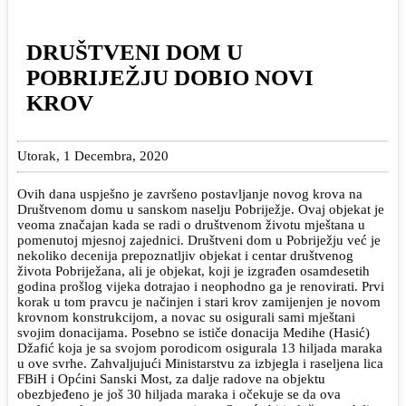
DRUŠTVENI DOM U
POBRIJEŽJU DOBIO NOVI
KROV
Utorak, 1 Decembra, 2020
Ovih dana uspješno je završeno postavljanje novog krova na
Društvenom domu u sanskom naselju Pobriježje. Ovaj objekat je
veoma značajan kada se radi o društvenom životu mještana u
pomenutoj mjesnoj zajednici. Društveni dom u Pobriježju već je
nekoliko decenija prepoznatljiv objekat i centar društvenog
života Pobriježana, ali je objekat, koji je izgrađen osamdesetih
godina prošlog vijeka dotrajao i neophodno ga je renovirati. Prvi
korak u tom pravcu je načinjen i stari krov zamijenjen je novom
krovnom konstrukcijom, a novac su osigurali sami mještani
svojim donacijama. Posebno se ističe donacija Medihe (Hasić)
Džafić koja je sa svojom porodicom osigurala 13 hiljada maraka
u ove svrhe. Zahvaljujući Ministarstvu za izbjegla i raseljena lica
FBiH i Općini Sanski Most, za dalje radove na objektu
obezbjeđeno je još 30 hiljada maraka i očekuje se da ova