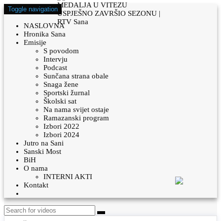
Toggle navigation
NASLOVNA
Hronika Sana
Emisije
S povodom
Intervju
Podcast
Sunčana strana obale
Snaga žene
Sportski žurnal
Školski sat
Na nama svijet ostaje
Ramazanski program
Izbori 2022
Izbori 2024
Jutro na Sani
Sanski Most
BiH
O nama
INTERNI AKTI
Kontakt