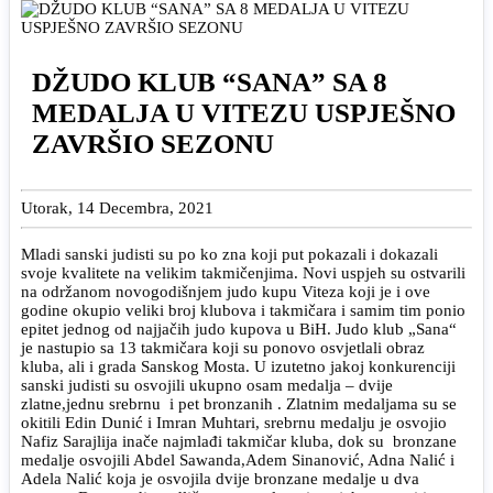
DŽUDO KLUB “SANA” SA 8
MEDALJA U VITEZU USPJEŠNO
ZAVRŠIO SEZONU
Utorak, 14 Decembra, 2021
Mladi sanski judisti su po ko zna koji put pokazali i dokazali
svoje kvalitete na velikim takmičenjima. Novi uspjeh su ostvarili
na održanom novogodišnjem judo kupu Viteza koji je i ove
godine okupio veliki broj klubova i takmičara i samim tim ponio
epitet jednog od najjačih judo kupova u BiH. Judo klub „Sana“
je nastupio sa 13 takmičara koji su ponovo osvjetlali obraz
kluba, ali i grada Sanskog Mosta. U izutetno jakoj konkurenciji
sanski judisti su osvojili ukupno osam medalja – dvije
zlatne,jednu srebrnu i pet bronzanih . Zlatnim medaljama su se
okitili Edin Dunić i Imran Muhtari, srebrnu medalju je osvojio
Nafiz Sarajlija inače najmlađi takmičar kluba, dok su bronzane
medalje osvojili Abdel Sawanda,Adem Sinanović, Adna Nalić i
Adela Nalić koja je osvojila dvije bronzane medalje u dva