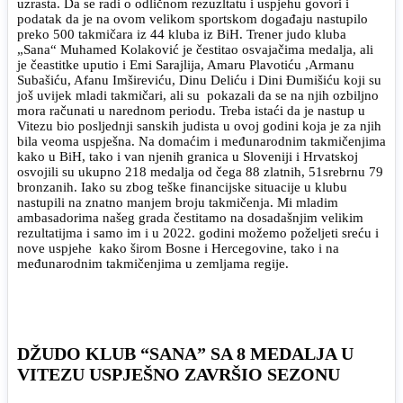
uzrasta. Da se radi o odličnom rezuzltatu i uspjehu govori i
podatak da je na ovom velikom sportskom događaju nastupilo
preko 500 takmičara iz 44 kluba iz BiH. Trener judo kluba
„Sana“ Muhamed Kolaković je čestitao osvajačima medalja, ali
je čeastitke uputio i Emi Sarajlija, Amaru Plavotiću ,Armanu
Subašiću, Afanu Imšireviću, Dinu Deliću i Dini Đumišiću koji su
još uvijek mladi takmičari, ali su pokazali da se na njih ozbiljno
mora računati u narednom periodu. Treba istaći da je nastup u
Vitezu bio posljednji sanskih judista u ovoj godini koja je za njih
bila veoma uspješna. Na domaćim i međunarodnim takmičenjima
kako u BiH, tako i van njenih granica u Sloveniji i Hrvatskoj
osvojili su ukupno 218 medalja od čega 88 zlatnih, 51srebrnu 79
bronzanih. Iako su zbog teške financijske situacije u klubu
nastupili na znatno manjem broju takmičenja. Mi mladim
ambasadorima našeg grada čestitamo na dosadašnjim velikim
rezultatijma i samo im i u 2022. godini možemo poželjeti sreću i
nove uspjehe kako širom Bosne i Hercegovine, tako i na
međunarodnim takmičenjima u zemljama regije.
DŽUDO KLUB “SANA” SA 8 MEDALJA U
VITEZU USPJEŠNO ZAVRŠIO SEZONU