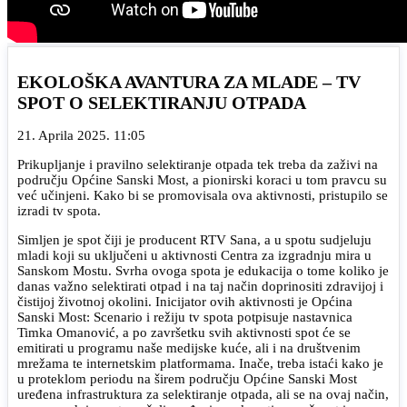
EKOLOŠKA AVANTURA ZA MLADE – TV
SPOT O SELEKTIRANJU OTPADA
21. Aprila 2025. 11:05
Prikupljanje i pravilno selektiranje otpada tek treba da zaživi na
području Općine Sanski Most, a pionirski koraci u tom pravcu su
već učinjeni. Kako bi se promovisala ova aktivnosti, pristupilo se
izradi tv spota.
Simljen je spot čiji je producent RTV Sana, a u spotu sudjeluju
mladi koji su uključeni u aktivnosti Centra za izgradnju mira u
Sanskom Mostu. Svrha ovoga spota je edukacija o tome koliko je
danas važno selektirati otpad i na taj način doprinositi zdravijoj i
čistijoj životnoj okolini. Inicijator ovih aktivnosti je Općina
Sanski Most: Scenario i režiju tv spota potpisuje nastavnica
Timka Omanović, a po završetku svih aktivnosti spot će se
emitirati u programu naše medijske kuće, ali i na društvenim
mrežama te internetskim platformama. Inače, treba istaći kako je
u proteklom periodu na širem području Općine Sanski Most
uređena infrastruktura za selektiranje otpada, ali se na ovaj način,