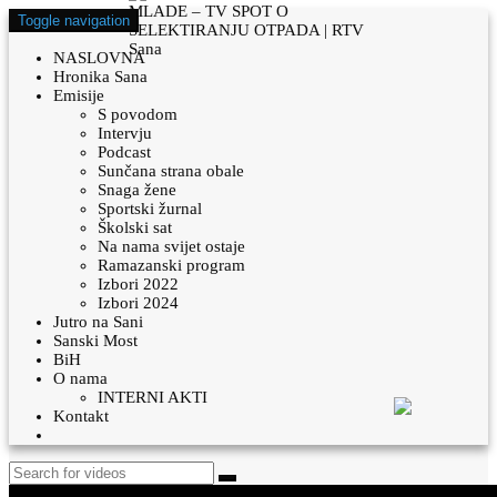
Toggle navigation
NASLOVNA
Hronika Sana
Emisije
S povodom
Intervju
Podcast
Sunčana strana obale
Snaga žene
Sportski žurnal
Školski sat
Na nama svijet ostaje
Ramazanski program
Izbori 2022
Izbori 2024
Jutro na Sani
Sanski Most
BiH
O nama
INTERNI AKTI
Kontakt