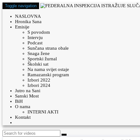
Toggle navigation
NASLOVNA
Hronika Sana
Emisije
S povodom
Intervju
Podcast
Sunčana strana obale
Snaga žene
Sportski žurnal
Školski sat
Na nama svijet ostaje
Ramazanski program
Izbori 2022
Izbori 2024
Jutro na Sani
Sanski Most
BiH
O nama
INTERNI AKTI
Kontakt