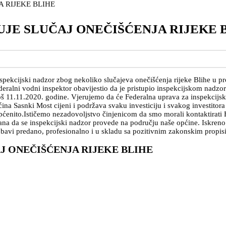
UJE SLUČAJ ONEČIŠĆENJA RIJEKE 
pekcijski nadzor zbog nekoliko slučajeva onečišćenja rijeke Blihe u 
eralni vodni inspektor obavijestio da je pristupio inspekcijskom nadz
a još 11.11.2020. godine. Vjerujemo da će Federalna uprava za inspekcijs
na Sasnki Most cijeni i podržava svaku investiciju i svakog investitora
 općenito.Ističemo nezadovoljstvo činjenicom da smo morali kontaktirati
ana da se inspekcijski nadzor provede na području naše općine. Iskreno
avi predano, profesionalno i u skladu sa pozitivnim zakonskim propis
J ONEČIŠĆENJA RIJEKE BLIHE