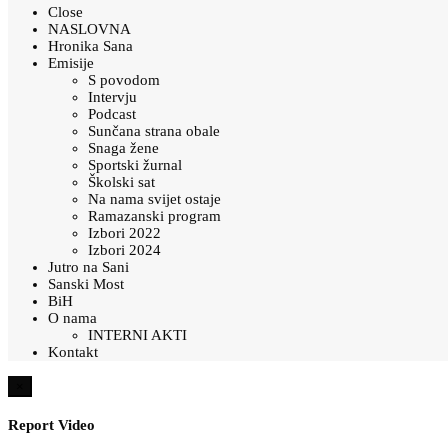
Close
NASLOVNA
Hronika Sana
Emisije
S povodom
Intervju
Podcast
Sunčana strana obale
Snaga žene
Sportski žurnal
Školski sat
Na nama svijet ostaje
Ramazanski program
Izbori 2022
Izbori 2024
Jutro na Sani
Sanski Most
BiH
O nama
INTERNI AKTI
Kontakt
×
Report Video