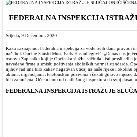
FEDERALNA INSPEKCIJA ISTRAŽ
Srijeda, 9 Decembra, 2020
Kako saznajemo, Federalna inspekcija za vode ovih dana provodi ins
načelnik Općine Sanski Most, Faris Hasanbegović. „Danas nas je Fed
osnovu Zapisnika koji je Općinska služba sačinila i isti proslijedil
navedene firme u smislu poštivanja ekoloških normi i standarda. Opći
njihov rad ima bilo kakav negativan uticaj na naše rijeke i okolinu
aktima, urgencijama, telefonskim pozivima i čekati gotovo mjesec d
bila zamućena. Očekujemo od nadležnog inspektora da svoj posao ob
FEDERALNA INSPEKCIJA ISTRAŽUJE SLUČA