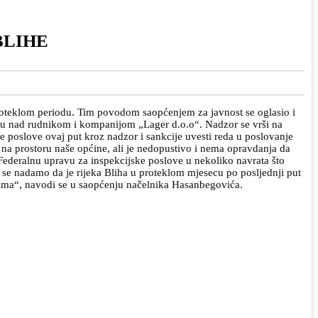
BLIHE
proteklom periodu. Tim povodom saopćenjem za javnost se oglasio i
oru nad rudnikom i kompanijom „Lager d.o.o“. Nadzor se vrši na
ke poslove ovaj put kroz nadzor i sankcije uvesti reda u poslovanje
 na prostoru naše općine, ali je nedopustivo i nema opravdanja da
 Federalnu upravu za inspekcijske poslove u nekoliko navrata što
 se nadamo da je rijeka Bliha u proteklom mjesecu po posljednji put
ima“, navodi se u saopćenju načelnika Hasanbegovića.