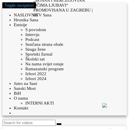
Toggle navigation
NASLOVNA
Hronika Sana
Emisije
S povodom
Intervju
Podcast
Sunčana strana obale
Snaga žene
Sportski žurnal
Školski sat
Na nama svijet ostaje
Ramazanski program
Izbori 2022
Izbori 2024
Jutro na Sani
Sanski Most
BiH
O nama
INTERNI AKTI
Kontakt