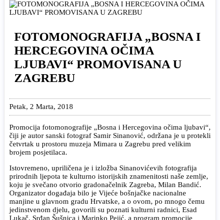
FOTOMONOGRAFIJA „BOSNA I
HERCEGOVINA OČIMA
LJUBAVI“ PROMOVISANA U
ZAGREBU
Petak, 2 Marta, 2018
Promocija fotomonografije „Bosna i Hercegovina očima ljubavi“,
čiji je autor sanski fotograf Samir Sinanović, održana je u protekli
četvrtak u prostoru muzeja Mimara u Zagrebu pred velikim
brojem posjetilaca.
Istovremeno, upriličena je i izložba Sinanovićevih fotografija
prirodnih ljepota te kulturno istorijskih znamenitosti naše zemlje,
koju je svečano otvorio gradonačelnik Zagreba, Milan Bandić.
Organizator događaja bilo je Vijeće bošnjačke nacionalne
manjine u glavnom gradu Hrvatske, a o ovom, po mnogo čemu
jedinstvenom djelu, govorili su poznati kulturni radnici, Esad
Lukač, Srđan Šušnica i Marinko Pejić, a program promocije