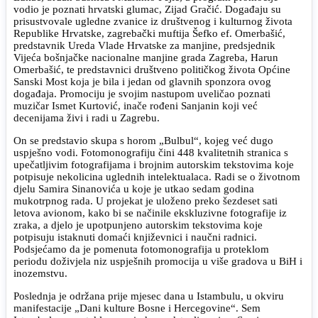
vodio je poznati hrvatski glumac, Zijad Gračić. Događaju su
prisustvovale ugledne zvanice iz društvenog i kulturnog života
Republike Hrvatske, zagrebački muftija Šefko ef. Omerbašić,
predstavnik Ureda Vlade Hrvatske za manjine, predsjednik
Vijeća bošnjačke nacionalne manjine grada Zagreba, Harun
Omerbašić, te predstavnici društveno političkog života Općine
Sanski Most koja je bila i jedan od glavnih sponzora ovog
događaja. Promociju je svojim nastupom uveličao poznati
muzičar Ismet Kurtović, inače rođeni Sanjanin koji već
decenijama živi i radi u Zagrebu.
On se predstavio skupa s horom „Bulbul“, kojeg već dugo
uspješno vodi. Fotomonografiju čini 448 kvalitetnih stranica s
upečatljivim fotografijama i brojnim autorskim tekstovima koje
potpisuje nekolicina uglednih intelektualaca. Radi se o životnom
djelu Samira Sinanovića u koje je utkao sedam godina
mukotrpnog rada. U projekat je uloženo preko šezdeset sati
letova avionom, kako bi se načinile ekskluzivne fotografije iz
zraka, a djelo je upotpunjeno autorskim tekstovima koje
potpisuju istaknuti domaći književnici i naučni radnici.
Podsjećamo da je pomenuta fotomonografija u proteklom
periodu doživjela niz uspješnih promocija u više gradova u BiH i
inozemstvu.
Poslednja je održana prije mjesec dana u Istambulu, u okviru
manifestacije „Dani kulture Bosne i Hercegovine“. Sem