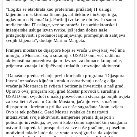
“Logika se etablirala kao preferirani pružatelj IT usluga
klijentima u sektorima financija, arhitekture i inženjeringa,
uglavnom u Njemačkoj. Portfelj tvrtke ne obuhvaća samo
tradicionalne IT usluge, već se proteže i na arhitektonske i
inženjerske usluge izvan tvrtke, još jedan dokaz naše
prilagodljivosti i predanost ispunjavanju promjenjivih zahtjeva
svojih klijenata”, dodaje Marino Margeta.
Primjera mostarske dijaspore koja se vraća u svoj kraj već ima
mnogo, a Mostarci su, u suradnji s USAID-om, već radili na
aktivnostima posredovanja pri izvozu za domaće kompanije,
prijenosu znanja i uključivanju mladih u razvojne aktivnosti.
“Današnje predstavljanje prvih korisnika programa ‘Dijaspora
Invest’ označava ključan korak u ostvarivanju našeg cilja –
vraćanja Mostaraca iz svijeta i poticanja investicija u naš grad.
Upravo ovaj program koji grad Mostar provodi u suradnji s
USAID-om, svjedoči o našoj posvećenosti stvaranja boljih uvjeta
za kvalitetu života u Gradu Mostaru, jačanju veza s našom
dijasporom i kreiranju prilika za naše sugrađane širom svijeta.
Ovo je tek početak. Grad Mostar svakako će nastaviti
intenzivirati svoje aktivnosti usmjerene prema dijaspori i
poticanju investicija, uvjereni kako ćemo zajedničkim snagama
ostvariti napredak i prosperitet za sve naše građane, a posebno
motivirati mlade ljude da se vrate u svoj grad te da zajedno