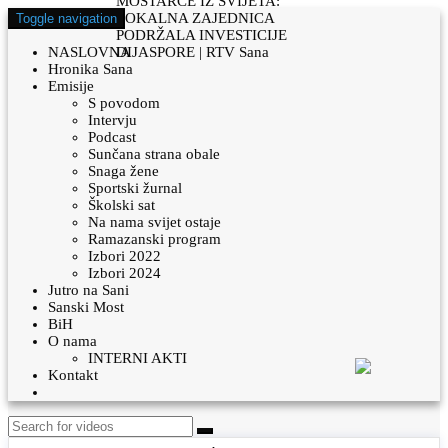
Toggle navigation
NASLOVNA
Hronika Sana
Emisije
S povodom
Intervju
Podcast
Sunčana strana obale
Snaga žene
Sportski žurnal
Školski sat
Na nama svijet ostaje
Ramazanski program
Izbori 2022
Izbori 2024
Jutro na Sani
Sanski Most
BiH
O nama
INTERNI AKTI
Kontakt