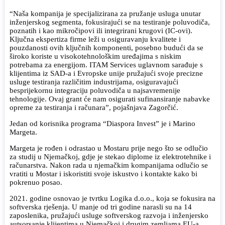
“Naša kompanija je specijalizirana za pružanje usluga unutar
inženjerskog segmenta, fokusirajući se na testiranje poluvodiča,
poznatih i kao mikročipovi ili integrirani krugovi (IC-ovi).
Ključna ekspertiza firme leži u osiguravanju kvalitete i
pouzdanosti ovih ključnih komponenti, posebno budući da se
široko koriste u visokotehnološkim uređajima s niskim
potrebama za energijom. ITAM Services uglavnom sarađuje s
klijentima iz SAD-a i Evropske unije pružajući svoje precizne
usluge testiranja različitim industrijama, osiguravajući
besprijekornu integraciju poluvodiča u najsavremenije
tehnologije. Ovaj grant će nam osigurati sufinansiranje nabavke
opreme za testiranja i računara”, pojašnjava Zagorčić.
Jedan od korisnika programa “Diaspora Invest” je i Marino
Margeta.
Margeta je rođen i odrastao u Mostaru prije nego što se odlučio
za studij u Njemačkoj, gdje je stekao diplome iz elektrotehnike i
računarstva. Nakon rada u njemačkim kompanijama odlučio se
vratiti u Mostar i iskoristiti svoje iskustvo i kontakte kako bi
pokrenuo posao.
2021. godine osnovao je tvrtku Logika d.o.o., koja se fokusira na
softverska rješenja. U manje od tri godine narasli su na 14
zaposlenika, pružajući usluge softverskog razvoja i inženjersko
autsorsanje klijentima u Njemačkoj i drugim zemljama EU-a.