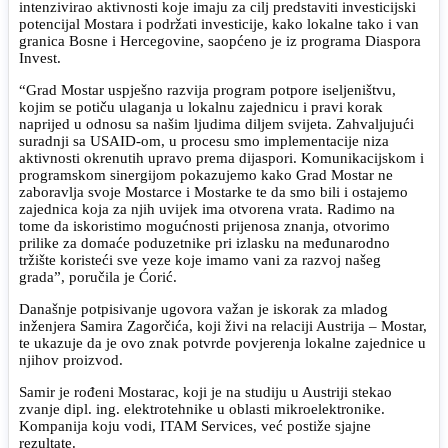
intenzivirao aktivnosti koje imaju za cilj predstaviti investicijski
potencijal Mostara i podržati investicije, kako lokalne tako i van
granica Bosne i Hercegovine, saopćeno je iz programa Diaspora
Invest.
“Grad Mostar uspješno razvija program potpore iseljeništvu,
kojim se potiču ulaganja u lokalnu zajednicu i pravi korak
naprijed u odnosu sa našim ljudima diljem svijeta. Zahvaljujući
suradnji sa USAID-om, u procesu smo implementacije niza
aktivnosti okrenutih upravo prema dijaspori. Komunikacijskom i
programskom sinergijom pokazujemo kako Grad Mostar ne
zaboravlja svoje Mostarce i Mostarke te da smo bili i ostajemo
zajednica koja za njih uvijek ima otvorena vrata. Radimo na
tome da iskoristimo mogućnosti prijenosa znanja, otvorimo
prilike za domaće poduzetnike pri izlasku na međunarodno
tržište koristeći sve veze koje imamo vani za razvoj našeg
grada”, poručila je Ćorić.
Današnje potpisivanje ugovora važan je iskorak za mladog
inženjera Samira Zagorčića, koji živi na relaciji Austrija – Mostar,
te ukazuje da je ovo znak potvrde povjerenja lokalne zajednice u
njihov proizvod.
Samir je rođeni Mostarac, koji je na studiju u Austriji stekao
zvanje dipl. ing. elektrotehnike u oblasti mikroelektronike.
Kompanija koju vodi, ITAM Services, već postiže sjajne
rezultate.