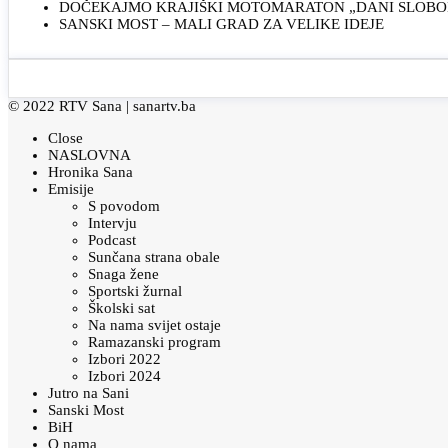
DOČEKAJMO KRAJIŠKI MOTOMARATON „DANI SLOBOD
SANSKI MOST – MALI GRAD ZA VELIKE IDEJE
© 2022 RTV Sana |
sanartv.ba
Close
NASLOVNA
Hronika Sana
Emisije
S povodom
Intervju
Podcast
Sunčana strana obale
Snaga žene
Sportski žurnal
Školski sat
Na nama svijet ostaje
Ramazanski program
Izbori 2022
Izbori 2024
Jutro na Sani
Sanski Most
BiH
O nama