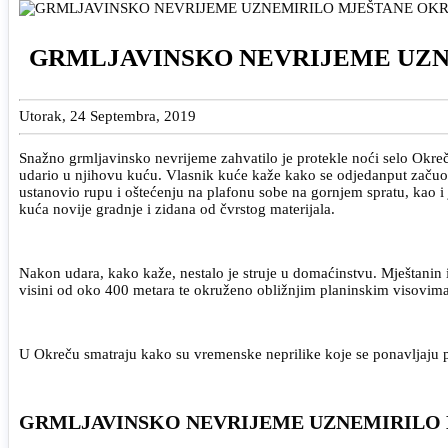
GRMLJAVINSKO NEVRIJEME UZ
Utorak, 24 Septembra, 2019
Snažno grmljavinsko nevrijeme zahvatilo je protekle noći selo Okreč
udario u njihovu kuću. Vlasnik kuće kaže kako se odjedanput začuo ve
ustanovio rupu i oštećenju na plafonu sobe na gornjem spratu, kao i 
kuća novije gradnje i zidana od čvrstog materijala.
Nakon udara, kako kaže, nestalo je struje u domaćinstvu. Mještanin 
visini od oko 400 metara te okruženo obližnjim planinskim visovima. I
U Okreču smatraju kako su vremenske neprilike koje se ponavljaju p
GRMLJAVINSKO NEVRIJEME UZNEMIRILO