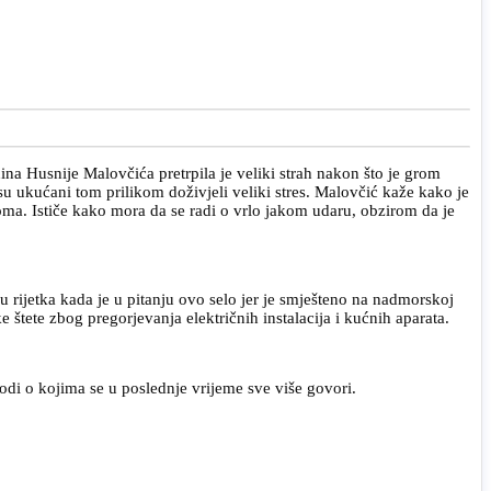
na Husnije Malovčića pretrpila je veliki strah nakon što je grom
su ukućani tom prilikom doživjeli veliki stres. Malovčić kaže kako je
roma. Ističe kako mora da se radi o vrlo jakom udaru, obzirom da je
 rijetka kada je u pitanju ovo selo jer je smješteno na nadmorskoj
štete zbog pregorjevanja električnih instalacija i kućnih aparata.
di o kojima se u poslednje vrijeme sve više govori.