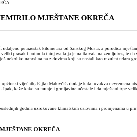
NEMIRILO MJEŠTANE OKREČA
, udaljeno petnaestak kilometara od Sanskog Mosta, a porodica mještani
liki prasak i potmula tutnjava koja je nalikovala na zemljotres, te da 
još nekoliko naprslina na zidovima koji su nastali kao rezultat udara g
i općinski vijećnik, Fajko Malovčić, dodaje kako ovakva nevremena nisu
pak, kaže kako su munje i grmljavine učestale i da mještani trpe velike 
oslednjih godina uzrokovane klimatskim uslovima i promjenama u priro
 MJEŠTANE OKREČA