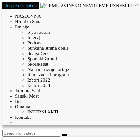
Toggle navigation
NASLOVNA
Hronika Sana
Emisije
S povodom
Intervju
Podcast
Sunčana strana obale
Snaga žene
Sportski žurnal
Školski sat
Na nama svijet ostaje
Ramazanski program
Izbori 2022
Izbori 2024
Jutro na Sani
Sanski Most
BiH
O nama
INTERNI AKTI
Kontakt