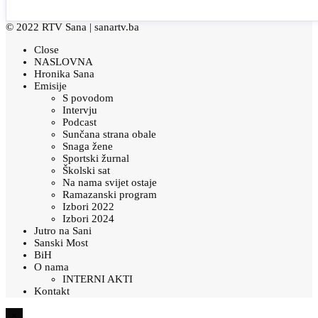
© 2022 RTV Sana |
sanartv.ba
Close
NASLOVNA
Hronika Sana
Emisije
S povodom
Intervju
Podcast
Sunčana strana obale
Snaga žene
Sportski žurnal
Školski sat
Na nama svijet ostaje
Ramazanski program
Izbori 2022
Izbori 2024
Jutro na Sani
Sanski Most
BiH
O nama
INTERNI AKTI
Kontakt
×