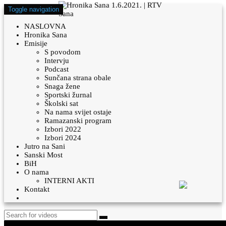
Toggle navigation
NASLOVNA
Hronika Sana
Emisije
S povodom
Intervju
Podcast
Sunčana strana obale
Snaga žene
Sportski žurnal
Školski sat
Na nama svijet ostaje
Ramazanski program
Izbori 2022
Izbori 2024
Jutro na Sani
Sanski Most
BiH
O nama
INTERNI AKTI
Kontakt