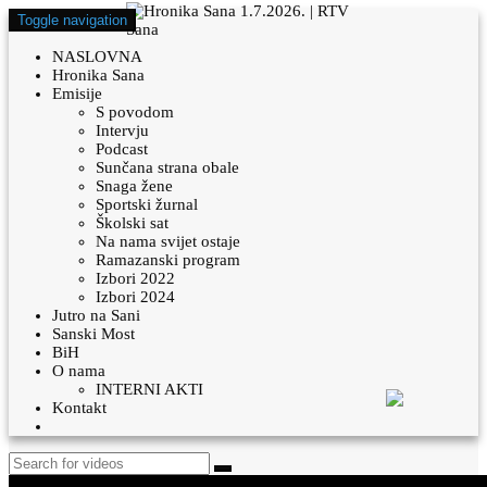
Toggle navigation
NASLOVNA
Hronika Sana
Emisije
S povodom
Intervju
Podcast
Sunčana strana obale
Snaga žene
Sportski žurnal
Školski sat
Na nama svijet ostaje
Ramazanski program
Izbori 2022
Izbori 2024
Jutro na Sani
Sanski Most
BiH
O nama
INTERNI AKTI
Kontakt