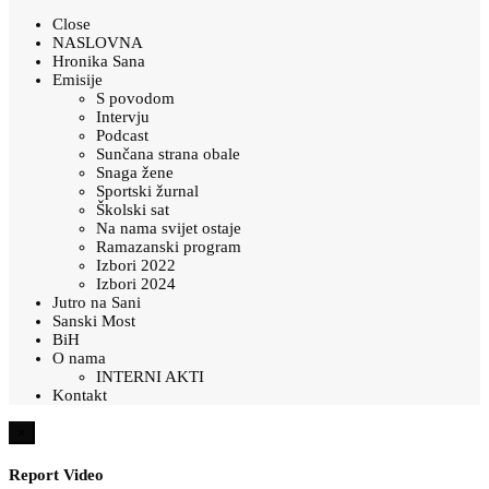
Close
NASLOVNA
Hronika Sana
Emisije
S povodom
Intervju
Podcast
Sunčana strana obale
Snaga žene
Sportski žurnal
Školski sat
Na nama svijet ostaje
Ramazanski program
Izbori 2022
Izbori 2024
Jutro na Sani
Sanski Most
BiH
O nama
INTERNI AKTI
Kontakt
×
Report Video