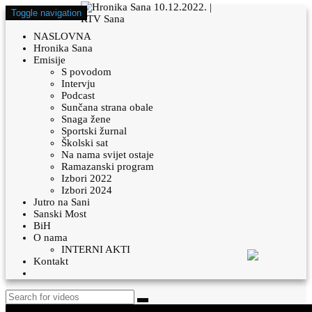
Toggle navigation
NASLOVNA
Hronika Sana
Emisije
S povodom
Intervju
Podcast
Sunčana strana obale
Snaga žene
Sportski žurnal
Školski sat
Na nama svijet ostaje
Ramazanski program
Izbori 2022
Izbori 2024
Jutro na Sani
Sanski Most
BiH
O nama
INTERNI AKTI
Kontakt