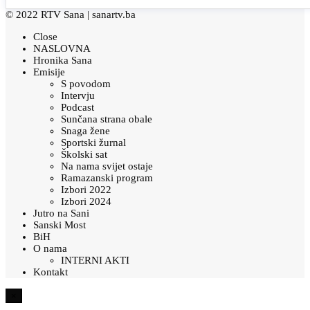
© 2022 RTV Sana |
sanartv.ba
Close
NASLOVNA
Hronika Sana
Emisije
S povodom
Intervju
Podcast
Sunčana strana obale
Snaga žene
Sportski žurnal
Školski sat
Na nama svijet ostaje
Ramazanski program
Izbori 2022
Izbori 2024
Jutro na Sani
Sanski Most
BiH
O nama
INTERNI AKTI
Kontakt
×