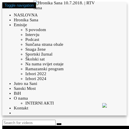
Toggle navigation
NASLOVNA
Hronika Sana
Emisije
S povodom
Intervju
Podcast
Sunčana strana obale
Snaga žene
Sportski žurnal
Školski sat
Na nama svijet ostaje
Ramazanski program
Izbori 2022
Izbori 2024
Jutro na Sani
Sanski Most
BiH
O nama
INTERNI AKTI
Kontakt