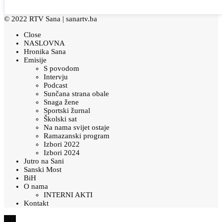
© 2022 RTV Sana |
sanartv.ba
Close
NASLOVNA
Hronika Sana
Emisije
S povodom
Intervju
Podcast
Sunčana strana obale
Snaga žene
Sportski žurnal
Školski sat
Na nama svijet ostaje
Ramazanski program
Izbori 2022
Izbori 2024
Jutro na Sani
Sanski Most
BiH
O nama
INTERNI AKTI
Kontakt
×