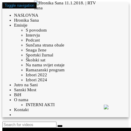
Toggle navigation
NASLOVNA
Hronika Sana
Emisije
S povodom
Intervju
Podcast
Sunčana strana obale
Snaga žene
Sportski žurnal
Školski sat
Na nama svijet ostaje
Ramazanski program
Izbori 2022
Izbori 2024
Jutro na Sani
Sanski Most
BiH
O nama
INTERNI AKTI
Kontakt