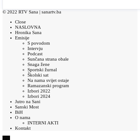
© 2022 RTV Sana |
sanartv.ba
Close
NASLOVNA
Hronika Sana
Emisije
S povodom
Intervju
Podcast
Sunčana strana obale
Snaga žene
Sportski žurnal
Školski sat
Na nama svijet ostaje
Ramazanski program
Izbori 2022
Izbori 2024
Jutro na Sani
Sanski Most
BiH
O nama
INTERNI AKTI
Kontakt
×