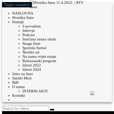
Toggle navigation
NASLOVNA
Hronika Sana
Emisije
S povodom
Intervju
Podcast
Sunčana strana obale
Snaga žene
Sportski žurnal
Školski sat
Na nama svijet ostaje
Ramazanski program
Izbori 2022
Izbori 2024
Jutro na Sani
Sanski Most
BiH
O nama
INTERNI AKTI
Kontakt