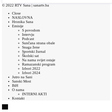
© 2022 RTV Sana |
sanartv.ba
Close
NASLOVNA
Hronika Sana
Emisije
S povodom
Intervju
Podcast
Sunčana strana obale
Snaga žene
Sportski žurnal
Školski sat
Na nama svijet ostaje
Ramazanski program
Izbori 2022
Izbori 2024
Jutro na Sani
Sanski Most
BiH
O nama
INTERNI AKTI
Kontakt
×