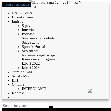
Toggle navigation
NASLOVNA
Hronika Sana
Emisije
S povodom
Intervju
Podcast
Sunčana strana obale
Snaga žene
Sportski žurnal
Školski sat
Na nama svijet ostaje
Ramazanski program
Izbori 2022
Izbori 2024
Jutro na Sani
Sanski Most
BiH
O nama
INTERNI AKTI
Kontakt