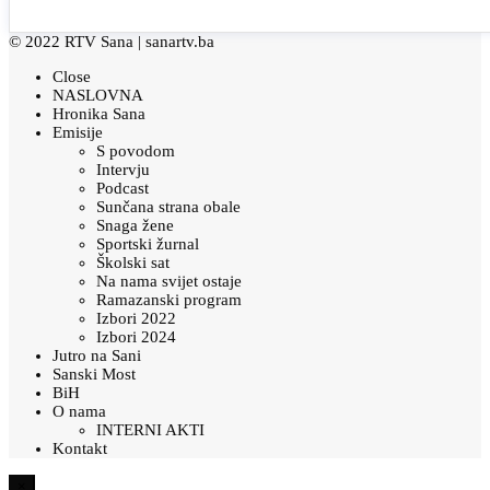
© 2022 RTV Sana |
sanartv.ba
Close
NASLOVNA
Hronika Sana
Emisije
S povodom
Intervju
Podcast
Sunčana strana obale
Snaga žene
Sportski žurnal
Školski sat
Na nama svijet ostaje
Ramazanski program
Izbori 2022
Izbori 2024
Jutro na Sani
Sanski Most
BiH
O nama
INTERNI AKTI
Kontakt
×