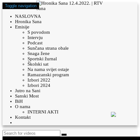
Toggle navigation
NASLOVNA
Hronika Sana
Emisije
S povodom
Intervju
Podcast
Sunčana strana obale
Snaga žene
Sportski žurnal
Školski sat
Na nama svijet ostaje
Ramazanski program
Izbori 2022
Izbori 2024
Jutro na Sani
Sanski Most
BiH
O nama
INTERNI AKTI
Kontakt