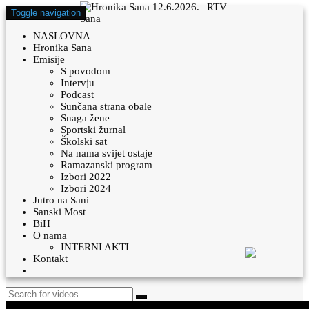
Toggle navigation
NASLOVNA
Hronika Sana
Emisije
S povodom
Intervju
Podcast
Sunčana strana obale
Snaga žene
Sportski žurnal
Školski sat
Na nama svijet ostaje
Ramazanski program
Izbori 2022
Izbori 2024
Jutro na Sani
Sanski Most
BiH
O nama
INTERNI AKTI
Kontakt