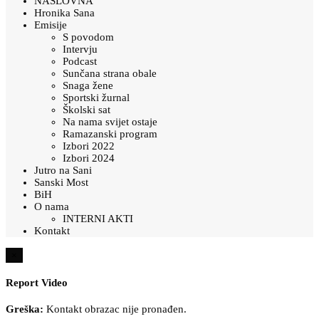
NASLOVNA
Hronika Sana
Emisije
S povodom
Intervju
Podcast
Sunčana strana obale
Snaga žene
Sportski žurnal
Školski sat
Na nama svijet ostaje
Ramazanski program
Izbori 2022
Izbori 2024
Jutro na Sani
Sanski Most
BiH
O nama
INTERNI AKTI
Kontakt
×
Report Video
Greška:
Kontakt obrazac nije pronađen.