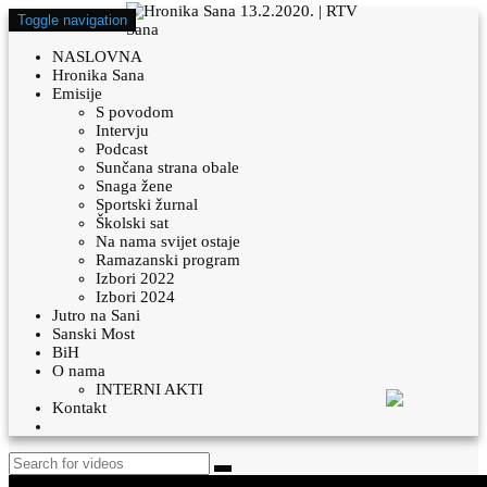
Toggle navigation
NASLOVNA
Hronika Sana
Emisije
S povodom
Intervju
Podcast
Sunčana strana obale
Snaga žene
Sportski žurnal
Školski sat
Na nama svijet ostaje
Ramazanski program
Izbori 2022
Izbori 2024
Jutro na Sani
Sanski Most
BiH
O nama
INTERNI AKTI
Kontakt