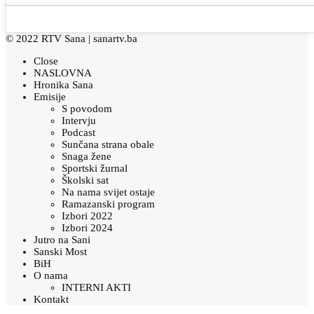
© 2022 RTV Sana |
sanartv.ba
Close
NASLOVNA
Hronika Sana
Emisije
S povodom
Intervju
Podcast
Sunčana strana obale
Snaga žene
Sportski žurnal
Školski sat
Na nama svijet ostaje
Ramazanski program
Izbori 2022
Izbori 2024
Jutro na Sani
Sanski Most
BiH
O nama
INTERNI AKTI
Kontakt