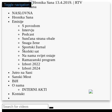
Toggle navigation
NASLOVNA
Hronika Sana
Emisije
S povodom
Intervju
Podcast
Sunčana strana obale
Snaga žene
Sportski žurnal
Školski sat
Na nama svijet ostaje
Ramazanski program
Izbori 2022
Izbori 2024
Jutro na Sani
Sanski Most
BiH
O nama
INTERNI AKTI
Kontakt