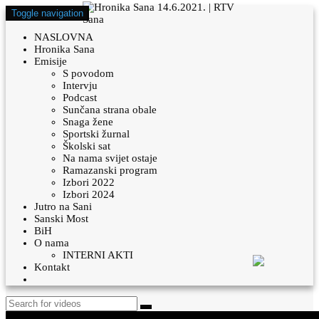
Toggle navigation
NASLOVNA
Hronika Sana
Emisije
S povodom
Intervju
Podcast
Sunčana strana obale
Snaga žene
Sportski žurnal
Školski sat
Na nama svijet ostaje
Ramazanski program
Izbori 2022
Izbori 2024
Jutro na Sani
Sanski Most
BiH
O nama
INTERNI AKTI
Kontakt