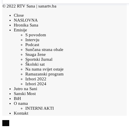
© 2022 RTV Sana |
sanartv.ba
Close
NASLOVNA
Hronika Sana
Emisije
S povodom
Intervju
Podcast
Sunčana strana obale
Snaga žene
Sportski žurnal
Školski sat
Na nama svijet ostaje
Ramazanski program
Izbori 2022
Izbori 2024
Jutro na Sani
Sanski Most
BiH
O nama
INTERNI AKTI
Kontakt
×