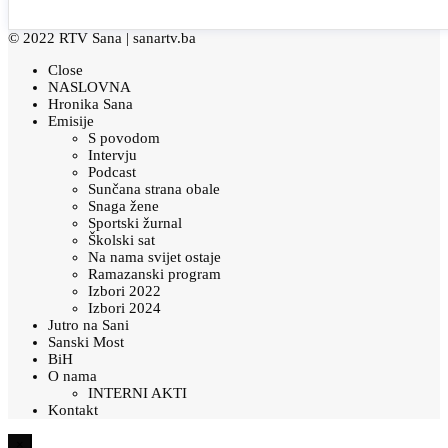
© 2022 RTV Sana |
sanartv.ba
Close
NASLOVNA
Hronika Sana
Emisije
S povodom
Intervju
Podcast
Sunčana strana obale
Snaga žene
Sportski žurnal
Školski sat
Na nama svijet ostaje
Ramazanski program
Izbori 2022
Izbori 2024
Jutro na Sani
Sanski Most
BiH
O nama
INTERNI AKTI
Kontakt
×