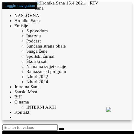
Toggle navigation
NASLOVNA
Hronika Sana
Emisije
S povodom
Intervju
Podcast
Sunčana strana obale
Snaga žene
Sportski žurnal
Školski sat
Na nama svijet ostaje
Ramazanski program
Izbori 2022
Izbori 2024
Jutro na Sani
Sanski Most
BiH
O nama
INTERNI AKTI
Kontakt