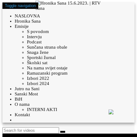
Toggle navigation
NASLOVNA
Hronika Sana
Emisije
S povodom
Intervju
Podcast
Sunčana strana obale
Snaga žene
Sportski žurnal
Školski sat
Na nama svijet ostaje
Ramazanski program
Izbori 2022
Izbori 2024
Jutro na Sani
Sanski Most
BiH
O nama
INTERNI AKTI
Kontakt