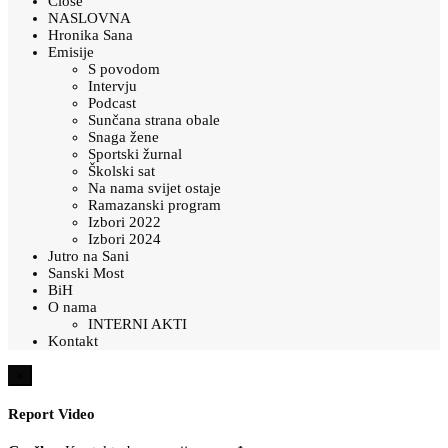
Close
NASLOVNA
Hronika Sana
Emisije
S povodom
Intervju
Podcast
Sunčana strana obale
Snaga žene
Sportski žurnal
Školski sat
Na nama svijet ostaje
Ramazanski program
Izbori 2022
Izbori 2024
Jutro na Sani
Sanski Most
BiH
O nama
INTERNI AKTI
Kontakt
×
Report Video