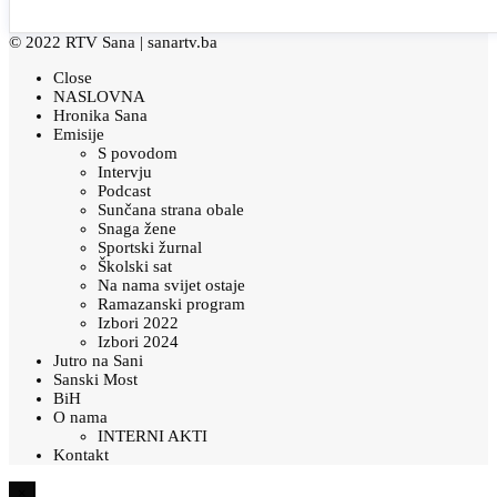
© 2022 RTV Sana |
sanartv.ba
Close
NASLOVNA
Hronika Sana
Emisije
S povodom
Intervju
Podcast
Sunčana strana obale
Snaga žene
Sportski žurnal
Školski sat
Na nama svijet ostaje
Ramazanski program
Izbori 2022
Izbori 2024
Jutro na Sani
Sanski Most
BiH
O nama
INTERNI AKTI
Kontakt
×