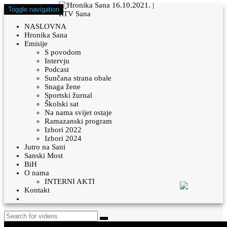
Toggle navigation
NASLOVNA
Hronika Sana
Emisije
S povodom
Intervju
Podcast
Sunčana strana obale
Snaga žene
Sportski žurnal
Školski sat
Na nama svijet ostaje
Ramazanski program
Izbori 2022
Izbori 2024
Jutro na Sani
Sanski Most
BiH
O nama
INTERNI AKTI
Kontakt