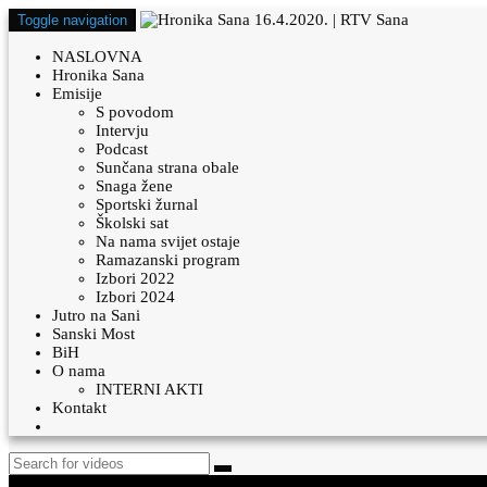
Toggle navigation
NASLOVNA
Hronika Sana
Emisije
S povodom
Intervju
Podcast
Sunčana strana obale
Snaga žene
Sportski žurnal
Školski sat
Na nama svijet ostaje
Ramazanski program
Izbori 2022
Izbori 2024
Jutro na Sani
Sanski Most
BiH
O nama
INTERNI AKTI
Kontakt