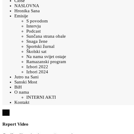
Close
NASLOVNA
Hronika Sana
Emisije
S povodom
Intervju
Podcast
Sunčana strana obale
Snaga žene
Sportski žurnal
Školski sat
Na nama svijet ostaje
Ramazanski program
Izbori 2022
Izbori 2024
Jutro na Sani
Sanski Most
BiH
O nama
INTERNI AKTI
Kontakt
×
Report Video