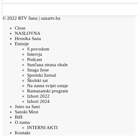
© 2022 RTV Sana |
sanartv.ba
Close
NASLOVNA
Hronika Sana
Emisije
S povodom
Intervju
Podcast
Sunčana strana obale
Snaga žene
Sportski žurnal
Školski sat
Na nama svijet ostaje
Ramazanski program
Izbori 2022
Izbori 2024
Jutro na Sani
Sanski Most
BiH
O nama
INTERNI AKTI
Kontakt