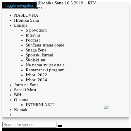
Toggle navigation
NASLOVNA
Hronika Sana
Emisije
S povodom
Intervju
Podcast
Sunčana strana obale
Snaga žene
Sportski žurnal
Školski sat
Na nama svijet ostaje
Ramazanski program
Izbori 2022
Izbori 2024
Jutro na Sani
Sanski Most
BiH
O nama
INTERNI AKTI
Kontakt