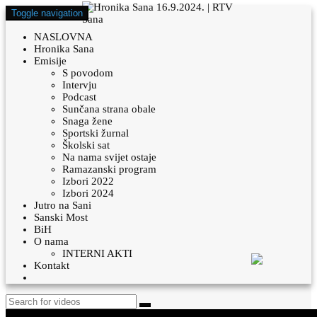
Toggle navigation
NASLOVNA
Hronika Sana
Emisije
S povodom
Intervju
Podcast
Sunčana strana obale
Snaga žene
Sportski žurnal
Školski sat
Na nama svijet ostaje
Ramazanski program
Izbori 2022
Izbori 2024
Jutro na Sani
Sanski Most
BiH
O nama
INTERNI AKTI
Kontakt