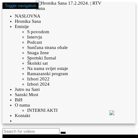
Toggle navigation
NASLOVNA
Hronika Sana
Emisije
S povodom
Intervju
Podcast
Sunčana strana obale
Snaga žene
Sportski žurnal
Školski sat
Na nama svijet ostaje
Ramazanski program
Izbori 2022
Izbori 2024
Jutro na Sani
Sanski Most
BiH
O nama
INTERNI AKTI
Kontakt