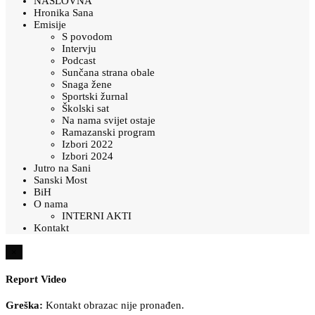
NASLOVNA
Hronika Sana
Emisije
S povodom
Intervju
Podcast
Sunčana strana obale
Snaga žene
Sportski žurnal
Školski sat
Na nama svijet ostaje
Ramazanski program
Izbori 2022
Izbori 2024
Jutro na Sani
Sanski Most
BiH
O nama
INTERNI AKTI
Kontakt
×
Report Video
Greška:
Kontakt obrazac nije pronađen.