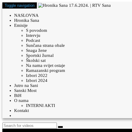
Toggle navigation
NASLOVNA
Hronika Sana
Emisije
S povodom
Intervju
Podcast
Sunčana strana obale
Snaga žene
Sportski žurnal
Školski sat
Na nama svijet ostaje
Ramazanski program
Izbori 2022
Izbori 2024
Jutro na Sani
Sanski Most
BiH
O nama
INTERNI AKTI
Kontakt