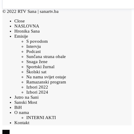
© 2022 RTV Sana |
sanartv.ba
Close
NASLOVNA
Hronika Sana
Emisije
S povodom
Intervju
Podcast
Sunčana strana obale
Snaga žene
Sportski žurnal
Školski sat
Na nama svijet ostaje
Ramazanski program
Izbori 2022
Izbori 2024
Jutro na Sani
Sanski Most
BiH
O nama
INTERNI AKTI
Kontakt
×