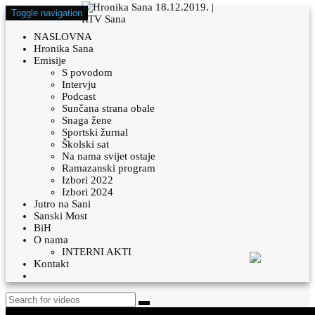
Toggle navigation
NASLOVNA
Hronika Sana
Emisije
S povodom
Intervju
Podcast
Sunčana strana obale
Snaga žene
Sportski žurnal
Školski sat
Na nama svijet ostaje
Ramazanski program
Izbori 2022
Izbori 2024
Jutro na Sani
Sanski Most
BiH
O nama
INTERNI AKTI
Kontakt