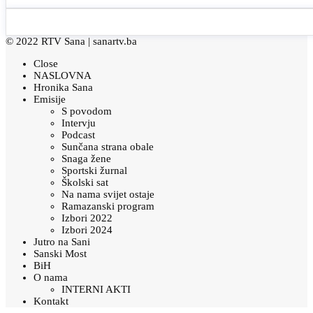
© 2022 RTV Sana |
sanartv.ba
Close
NASLOVNA
Hronika Sana
Emisije
S povodom
Intervju
Podcast
Sunčana strana obale
Snaga žene
Sportski žurnal
Školski sat
Na nama svijet ostaje
Ramazanski program
Izbori 2022
Izbori 2024
Jutro na Sani
Sanski Most
BiH
O nama
INTERNI AKTI
Kontakt