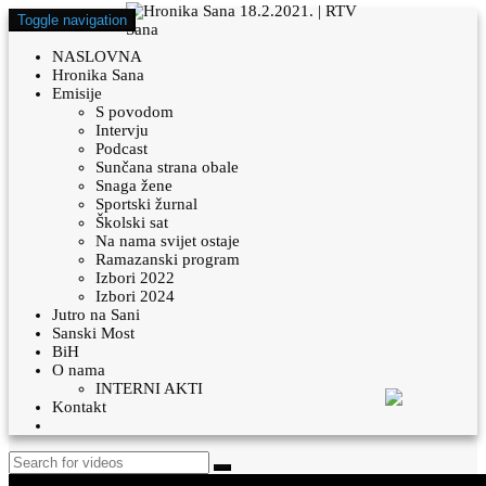
Toggle navigation
NASLOVNA
Hronika Sana
Emisije
S povodom
Intervju
Podcast
Sunčana strana obale
Snaga žene
Sportski žurnal
Školski sat
Na nama svijet ostaje
Ramazanski program
Izbori 2022
Izbori 2024
Jutro na Sani
Sanski Most
BiH
O nama
INTERNI AKTI
Kontakt