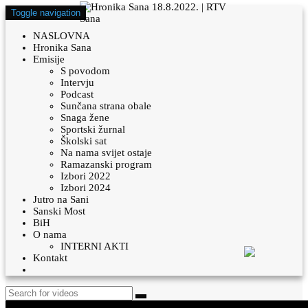
Toggle navigation
NASLOVNA
Hronika Sana
Emisije
S povodom
Intervju
Podcast
Sunčana strana obale
Snaga žene
Sportski žurnal
Školski sat
Na nama svijet ostaje
Ramazanski program
Izbori 2022
Izbori 2024
Jutro na Sani
Sanski Most
BiH
O nama
INTERNI AKTI
Kontakt