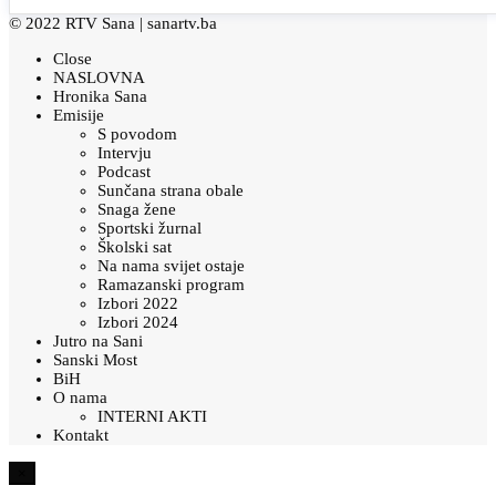
© 2022 RTV Sana |
sanartv.ba
Close
NASLOVNA
Hronika Sana
Emisije
S povodom
Intervju
Podcast
Sunčana strana obale
Snaga žene
Sportski žurnal
Školski sat
Na nama svijet ostaje
Ramazanski program
Izbori 2022
Izbori 2024
Jutro na Sani
Sanski Most
BiH
O nama
INTERNI AKTI
Kontakt
×