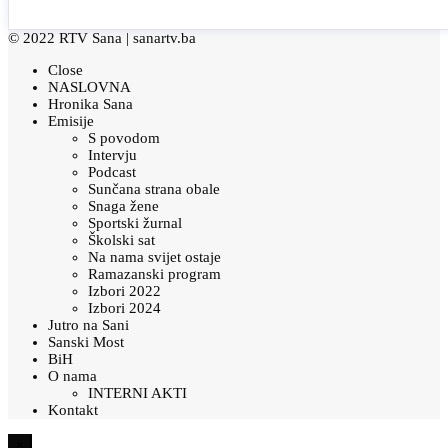
© 2022 RTV Sana |
sanartv.ba
Close
NASLOVNA
Hronika Sana
Emisije
S povodom
Intervju
Podcast
Sunčana strana obale
Snaga žene
Sportski žurnal
Školski sat
Na nama svijet ostaje
Ramazanski program
Izbori 2022
Izbori 2024
Jutro na Sani
Sanski Most
BiH
O nama
INTERNI AKTI
Kontakt
×