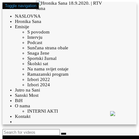
Toggle navigation
NASLOVNA
Hronika Sana
Emisije
S povodom
Intervju
Podcast
Sunčana strana obale
Snaga žene
Sportski žurnal
Školski sat
Na nama svijet ostaje
Ramazanski program
Izbori 2022
Izbori 2024
Jutro na Sani
Sanski Most
BiH
O nama
INTERNI AKTI
Kontakt