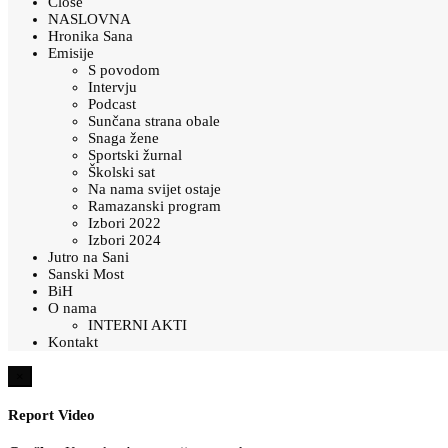
Close
NASLOVNA
Hronika Sana
Emisije
S povodom
Intervju
Podcast
Sunčana strana obale
Snaga žene
Sportski žurnal
Školski sat
Na nama svijet ostaje
Ramazanski program
Izbori 2022
Izbori 2024
Jutro na Sani
Sanski Most
BiH
O nama
INTERNI AKTI
Kontakt
×
Report Video