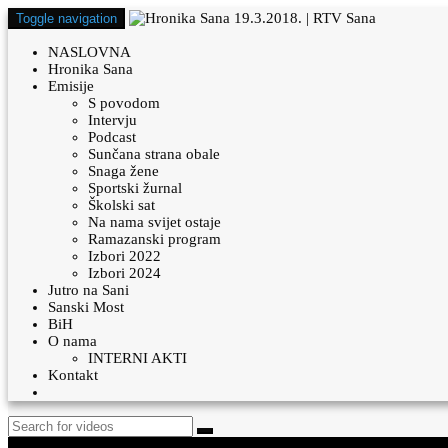
Toggle navigation
NASLOVNA
Hronika Sana
Emisije
S povodom
Intervju
Podcast
Sunčana strana obale
Snaga žene
Sportski žurnal
Školski sat
Na nama svijet ostaje
Ramazanski program
Izbori 2022
Izbori 2024
Jutro na Sani
Sanski Most
BiH
O nama
INTERNI AKTI
Kontakt