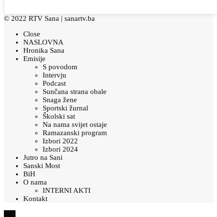
© 2022 RTV Sana |
sanartv.ba
Close
NASLOVNA
Hronika Sana
Emisije
S povodom
Intervju
Podcast
Sunčana strana obale
Snaga žene
Sportski žurnal
Školski sat
Na nama svijet ostaje
Ramazanski program
Izbori 2022
Izbori 2024
Jutro na Sani
Sanski Most
BiH
O nama
INTERNI AKTI
Kontakt
×