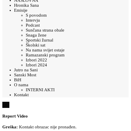
NASLOVNA
Hronika Sana
Emisije
S povodom
Intervju
Podcast
Sunčana strana obale
Snaga žene
Sportski žurnal
Školski sat
Na nama svijet ostaje
Ramazanski program
Izbori 2022
Izbori 2024
Jutro na Sani
Sanski Most
BiH
O nama
INTERNI AKTI
Kontakt
×
Report Video
Greška:
Kontakt obrazac nije pronađen.