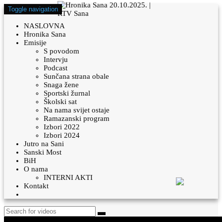
Toggle navigation
NASLOVNA
Hronika Sana
Emisije
S povodom
Intervju
Podcast
Sunčana strana obale
Snaga žene
Sportski žurnal
Školski sat
Na nama svijet ostaje
Ramazanski program
Izbori 2022
Izbori 2024
Jutro na Sani
Sanski Most
BiH
O nama
INTERNI AKTI
Kontakt